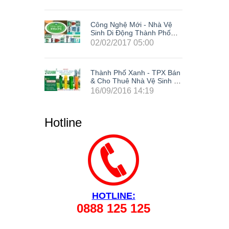
Nhà Vệ
Công Nghệ Mới - Nhà Vệ
h Phố
Sinh Di Động Thành Phố
Xanh
0
02/02/2017 05:00
 TPX Bán
Thành Phố Xanh - TPX Bán
 Sinh Di
& Cho Thuê Nhà Vệ Sinh Di
site Tại
Động Giá Rẻ Composite Tại
9
16/09/2016 14:19
ng Cả
63 Tỉnh Thành Trong Cả
Phòng,
Nước: Hà Nội, Hải Phòng,
ẵng, Cần
Hồ Chí Minh, Đà Nẵng, Cần
Hotline
 Đồng
Thơ, Bình Dương, Đồng
 Tàu, Tây
Nai, Bà Rịa - Vũng Tàu, Tây
 Lâm
Ninh, Bình Phước, Lâm
Kiên
Đồng, Khánh Hòa, Kiên
Giang,...
HOTLINE:
0888 125 125