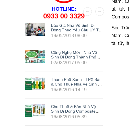
Nam.
C
HOTLINE:
tài tử,
0933 00 3329
Composi
Kế Nhà
Báo Giá Nhà Vệ Sinh Di
Sóc Tră
g
Động Theo Yêu Cầu UY TÍN
Nhất Hiện Nay
Nam.
Cù
19/05/2018 08:00
tài tử, l
Công Nghệ Mới - Nhà Vệ
Sinh Di Động Thành Phố
Xanh
02/02/2017 05:00
Thành Phố Xanh - TPX Bán
& Cho Thuê Nhà Vệ Sinh Di
Động Giá Rẻ Composite Tại
16/09/2016 14:19
63 Tỉnh Thành Trong Cả
Nước: Hà Nội, Hải Phòng,
Hồ Chí Minh, Đà Nẵng, Cần
Cho Thuê & Bán Nhà Vệ
Thơ, Bình Dương, Đồng
Sinh Di Động Composite
Nai, Bà Rịa - Vũng Tàu, Tây
Giá Rẻ TPX - Siêu Khuyến
Ninh, Bình Phước, Lâm
16/08/2016 05:39
Mãi Cực Sốc
Đồng, Khánh Hòa, Kiên
LH0933003329
Giang,...