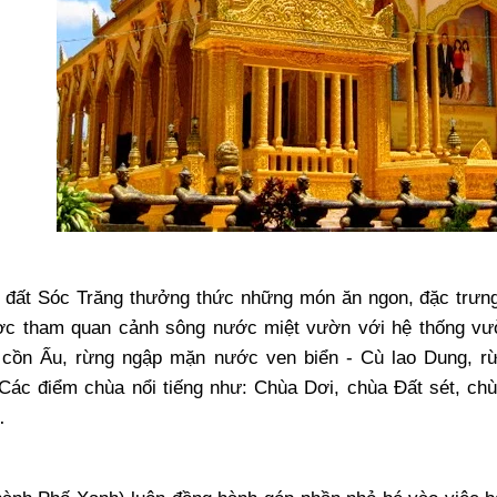
Nhà Vệ Sinh Di Độ
Bao Nhiêu? O933
04/11/2016 09:0
 đất Sóc Trăng thưởng thức những món ăn ngon, đặc trưng
c tham quan cảnh sông nước miệt vườn với hệ thống vườ
cồn Ấu, rừng ngập mặn nước ven biển - Cù lao Dung, r
Các điểm chùa nổi tiếng như: Chùa Dơi, chùa Đất sét, ch
…
Nhà Vệ Sinh Công Cộng
Nhà Vệ Sinh Công
90.000.000đ
90.000.000đ