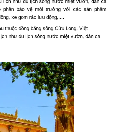
 lịch như du lịch sông nước miệt vườn, đàn ca
óp phần bảo vệ môi trường với các sản phẩm
ộng, xe gom rác lưu động,....
nh Di
Tiêu Chuẩn Thiết Kế Nhà
ậu thuộc đồng bằng sông Cửu Long, Việt
ầu UY TÍN
Vệ Sinh Công Cộng
ịch như du lịch sông nước miệt vườn, đàn ca
0
22/11/2016 05:30
Nhà Vệ
nh Phố
0
 TPX Bán
ệ Sinh Di
osite Tại
9
ong Cả
 Phòng,
Nẵng, Cần
hà Vệ
 Đồng
posite
 Tàu, Tây
 Khuyến
, Lâm
9
 Kiên