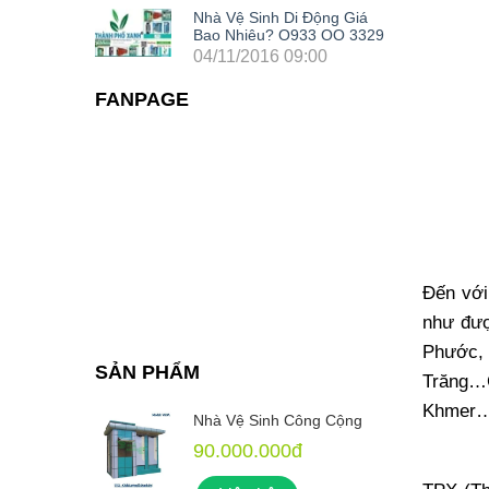
Nhà Vệ Sinh Di Động Giá
Bao Nhiêu? O933 OO 3329
04/11/2016 09:00
FANPAGE
Đến với
như đượ
Phước, 
SẢN PHẨM
Trăng…
Khmer
 Cộng
Nhà Vệ Sinh Công Cộng
90.000.000đ