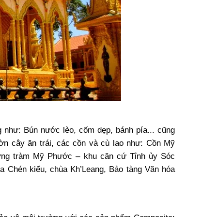
ng Giá
 OO 3329
0
 như: Bún nước lèo, cốm dẹp, bánh pía... cũng
n cây ăn trái, các cồn và cù lao như: Cồn Mỹ
ừng tràm Mỹ Phước – khu căn cứ Tỉnh ủy Sóc
ùa Chén kiểu, chùa Kh’Leang, Bảo tàng Văn hóa
 Cộng