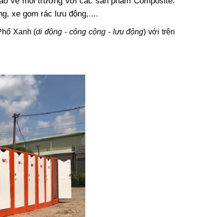
ảo vệ môi trường với các sản phẩm Composite:
g, xe gom rác lưu động,....
hố Xanh (
di động - công cộng - lưu động
) với trên
ng Giá
p Vệ Sinh
o Mọi
omposite
00đ
-20%
nh Di
ầu UY TÍN
0