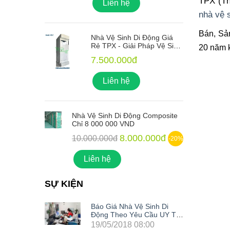
TPX (Th
Liên hệ
nhà vệ s
Bán, Sả
ng Giá
Nhà Vệ Sinh Di Động Giá
 Vệ Sinh
Rẻ TPX - Giải Pháp Vệ Sinh
20 năm 
o Mọi
Xanh Lý Tưởng Cho Mọi
7.500.000đ
Công Trình
Liên hệ
mposite
Nhà Vệ Sinh Di Động Composite
N
Chỉ 8 000 000 VND
C
00đ
8.000.000đ
10.000.000đ
-20%
-20%
Liên hệ
SỰ KIỆN
nh Di
Báo Giá Nhà Vệ Sinh Di
u UY TÍN
Động Theo Yêu Cầu UY TÍN
Nhất Hiện Nay
0
19/05/2018 08:00