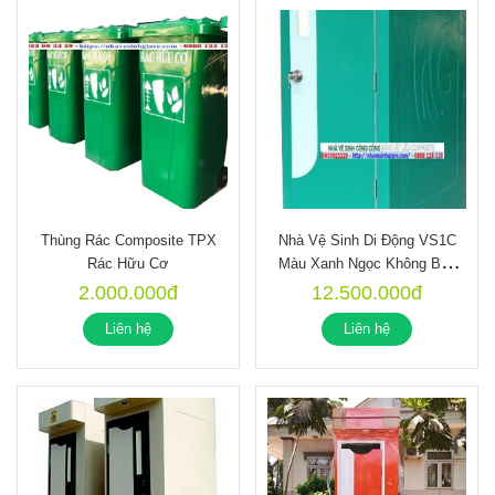
Thùng Rác Composite TPX
Nhà Vệ Sinh Di Động VS1C
Rác Hữu Cơ
Màu Xanh Ngọc Không Bồn
Nước
2.000.000đ
12.500.000đ
Liên hệ
Liên hệ