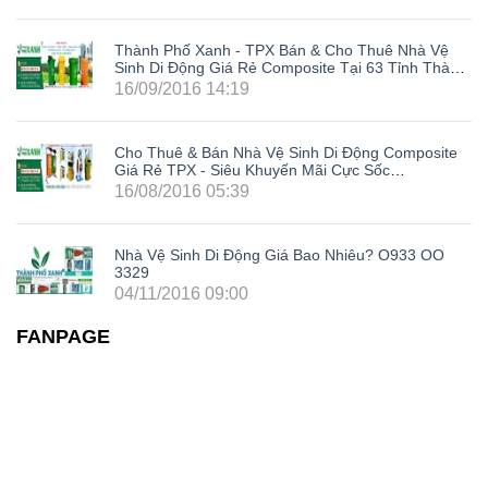
Thành Phố Xanh - TPX Bán & Cho Thuê Nhà Vệ
Sinh Di Động Giá Rẻ Composite Tại 63 Tỉnh Thành
Trong Cả Nước: Hà Nội, Hải Phòng, Hồ Chí Minh,
16/09/2016 14:19
Đà Nẵng, Cần Thơ, Bình Dương, Đồng Nai, Bà Rịa
- Vũng Tàu, Tây Ninh, Bình Phước, Lâm Đồng,
Khánh Hòa, Kiên Giang,...
Cho Thuê & Bán Nhà Vệ Sinh Di Động Composite
Giá Rẻ TPX - Siêu Khuyến Mãi Cực Sốc
LH0933003329
16/08/2016 05:39
Nhà Vệ Sinh Di Động Giá Bao Nhiêu? O933 OO
3329
04/11/2016 09:00
FANPAGE