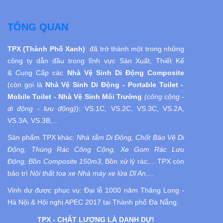
TỔNG QUAN
TPX (Thành Phố Xanh)
đã trở thành một trong những
công ty dẫn đầu trong lĩnh vực Sản Xuất, Thiết Kế
& Cung Cấp các
Nhà Vệ Sinh Di Động
Composite
(còn gọi là
Nhà Vệ Sinh
Di Động
- Portable Toilet -
Mobile Toilet - Nhà Vệ Sinh Môi Trường
(công cộng -
di động - lưu động)
):
VS.1C, VS.2C, VS.3C, VS.2A,
VS.3A, VS.3B,...
Sản phẩm TPX khác:
Nhà tắm Di Động, Chốt Bảo Vệ Di
Động, Thùng Rác Công Cộng, Xe Gom Rác Lưu
Động, Bồn Composite 150m3
, Bồn xử lý rác,... TPX còn
bảo trì
Nội thất toa xe Nhà máy xe lửa Dĩ An
,...
Vinh dự được phục vụ:
Đại lễ 1000 năm Thăng Long -
Hà Nội
& Hội nghị APEC 2017 tại Thành phố Đà Nẵng.
TPX - CHẤT LƯỢNG LÀ DANH DỰ!