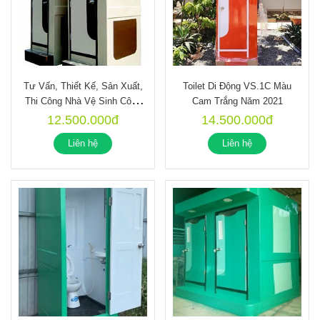
Tư Vấn, Thiết Kế, Sản Xuất,
Toilet Di Động VS.1C Màu
Thi Công Nhà Vệ Sinh Công
Cam Trắng Năm 2021
Trường Trên Toàn Quốc
12.500.000đ
14.500.000đ
Liên hệ
Liên hệ