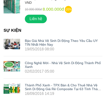
VND
8.000.000đ
10.000.000đ
-20%
Liên hệ
SỰ KIỆN
Báo Giá Nhà Vệ Sinh Di Động Theo Yêu Cầu UY
TÍN Nhất Hiện Nay
19/05/2018 08:00
Công Nghệ Mới - Nhà Vệ Sinh Di Động Thành Phố
Xanh
02/02/2017 05:00
Thành Phố Xanh - TPX Bán & Cho Thuê Nhà Vệ
Sinh Di Động Giá Rẻ Composite Tại 63 Tỉnh Thành
Trong Cả Nước: Hà Nội, Hải Phòng, Hồ Chí Minh,
16/09/2016 14:19
Đà Nẵng, Cần Thơ, Bình Dương, Đồng Nai, Bà Rịa
- Vũng Tàu, Tây Ninh, Bình Phước, Lâm Đồng,
Khánh Hòa, Kiên Giang,...