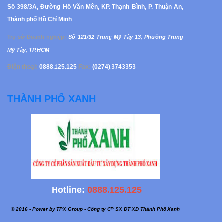
Số 398/3A, Đường Hồ Văn Mên, KP. Thạnh Bình, P. Thuận An,
Thành phố Hồ Chí Minh
Trụ sở Doanh nghiệp
:
Số 121/32 Trung Mỹ Tây 13, Phường
Trung
Mỹ Tây, TP.HCM
Điện thoại:
0888.125.125
Fax:
(0274).3743353
THÀNH PHỐ XANH
Hotline:
0888.125.125
© 2016 - Power by TPX Group - Công ty CP SX ĐT XD Thành Phố Xanh