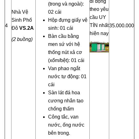
(trong và ngoài):
Nhà Vệ
02 cái
Sinh Phố
Hộp đựng giấy vệ
4
35.000.000
Đô
VS
.2
A
sinh: 01 cái
Bàn cầu bằng
(2 buồng)
men sứ với hệ
thống nút xả cơ
(xổm/bệt): 01 cái
Van phao ngắt
nước tự động: 01
cái
Sàn lát đá hoa
cương nhân tạo
chống thấm
Công tắc, van
nước, ống nước
bên trong.