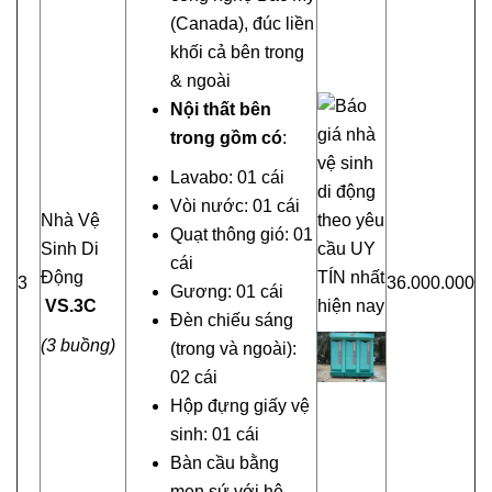
(Canada), đúc liền
khối cả bên trong
& ngoài
Nội thất bên
trong gồm có
:
Lavabo: 01 cái
Vòi nước: 01 cái
Nhà Vệ
Quạt thông gió: 01
Sinh Di
cái
Động
3
36.000.000
Gương: 01 cái
VS
.
3C
Đèn chiếu sáng
(3 buồng)
(trong và ngoài):
02 cái
Hộp đựng giấy vệ
sinh: 01 cái
Bàn cầu bằng
men sứ với hệ