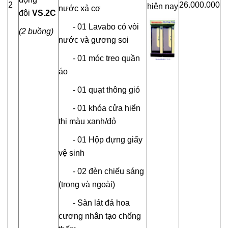
2
26.000.000
nước xả cơ
đôi
VS.2C
- 01 Lavabo có vòi
(2 buồng)
nước và gương soi
- 01 móc treo quần
áo
- 01 quạt thông gió
- 01 khóa cửa hiển
thị màu xanh/đỏ
- 01 Hộp đựng giấy
vệ sinh
- 02 đèn chiếu sáng
(trong và ngoài)
- Sàn lát đá hoa
cương nhân tạo chống