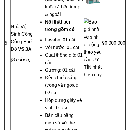
khối cả bên trong
& ngoài
Nội thất bên
Nhà Vệ
trong gồm có
:
Sinh Công
Lavabo: 01 cái
Cộng Phố
5
90.000.000
Vòi nước: 01 cái
Đô
VS
.3
A
Quạt thông gió: 01
(3 buồng)
cái
Gương: 01 cái
Đèn chiếu sáng
(trong và ngoài):
02 cái
Hộp đựng giấy vệ
sinh: 01 cái
Bàn cầu bằng
men sứ với hệ