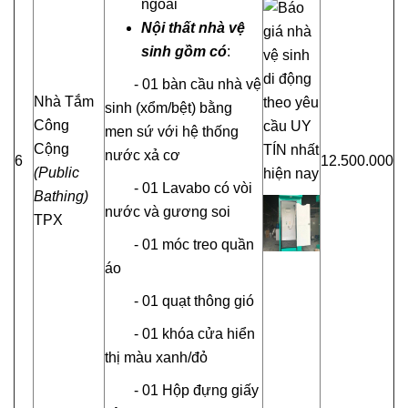
ngoài
Nội thất nhà
vệ
sinh
gồm có
:
- 01 bàn cầu nhà vệ
Nhà Tắm
sinh (xổm/bệt) bằng
Công
men sứ với hệ thống
Cộng
nước xả cơ
6
12.500.000
(Public
- 01 Lavabo có vòi
Bathing)
nước và gương soi
TPX
- 01 móc treo quần
áo
- 01 quạt thông gió
- 01 khóa cửa hiển
thị màu xanh/đỏ
- 01 Hộp đựng giấy