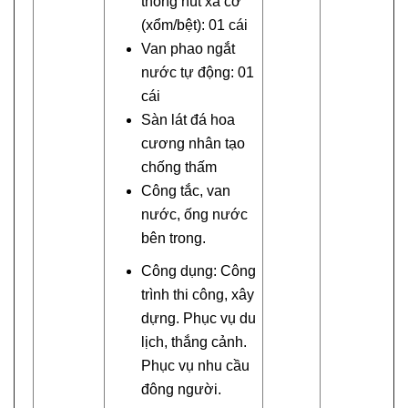
thống nút xả cơ
(xổm/bệt): 01 cái
Van phao ngắt
nước tự động: 01
cái
Sàn lát đá hoa
cương nhân tạo
chống thấm
Công tắc, van
nước, ống nước
bên trong.
Công dụng: Công
trình thi công, xây
dựng. Phục vụ du
lịch, thắng cảnh.
Phục vụ nhu cầu
đông người.