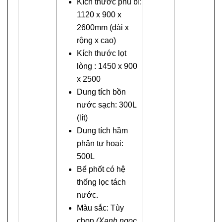
Kích thước phủ bì:
1120 x 900 x
2600mm (dài x
rộng x cao)
Kích thước lọt
lòng : 1450 x 900
x 2500
Dung tích bồn
nước sạch: 300L
(lít)
Dung tích hầm
phân tự hoại:
500L
Bể phốt có hệ
thống lọc tách
nước.
Màu sắc: Tùy
chọn
(Xanh ngọc,