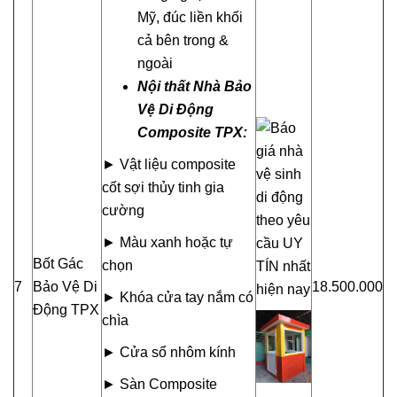
Mỹ, đúc liền khối
cả bên trong &
ngoài
Nội thất Nhà Bảo
Vệ Di Động
Composite TPX:
► Vật liệu composite
cốt sợi thủy tinh gia
cường
► Màu xanh hoặc tự
Bốt Gác
chọn
7
Bảo Vệ Di
18.500.000
► Khóa cửa tay nắm có
Động TPX
chìa
► Cửa sổ nhôm kính
► Sàn Composite