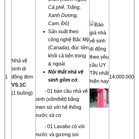
Cà phê,
Trắng
,
Xanh Dương,
Cam, Đỏ)
Sản xuất theo
công nghệ Bắc Mỹ
(Canada), đúc liền
khối cả bên trong
Nhà vệ
& ngoài
sinh di
Nội thất nhà
vệ
1
động đơn
14.000.000
sinh
gồm có
:
VS.1C
- 01 bàn cầu nhà vệ
(1 buồng)
sinh (xổm/bệt) bằng
men sứ với hệ thống
nước xả cơ
- 01 Lavabo có vòi
nước và gương soi