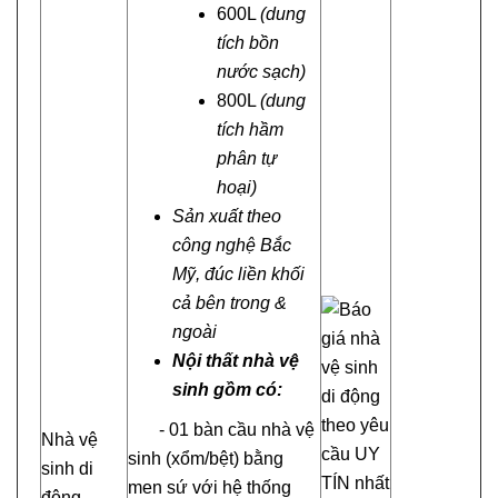
600L
(dung
tích bồn
nước sạch)
800L
(dung
tích hầm
phân tự
hoại)
Sản xuất theo
công nghệ Bắc
Mỹ, đúc liền khối
cả bên trong &
ngoài
Nội thất nhà vệ
sinh gồm có:
- 01 bàn cầu nhà vệ
Nhà vệ
sinh (xổm/bệt) bằng
sinh di
men sứ với hệ thống
động