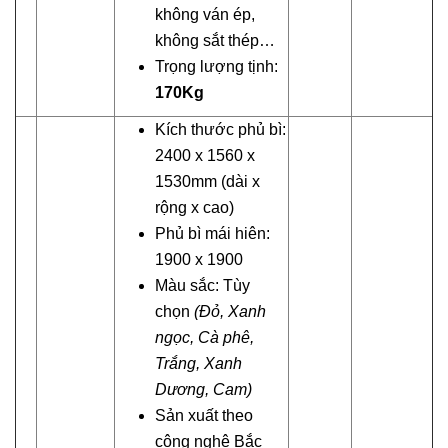
không ván ép,
không sắt thép…
Trọng lượng tịnh:
170Kg
Kích thước phủ bì:
2400 x 1560 x
1530mm (dài x
rộng x cao)
Phủ bì mái hiên:
1900 x 1900
Màu sắc: Tùy
chọn
(Đỏ, Xanh
ngọc, Cà phê,
Trắng
, Xanh
Dương, Cam)
Sản xuất theo
công nghệ Bắc