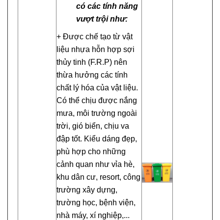
có các tính năng
vượt trội như:
+ Được chế tạo từ vật
liệu nhựa hỗn hợp sợi
thủy tinh (F.R.P) nên
thừa hưởng các tính
chất lý hóa của vật liệu.
Có thể chịu được nắng
mưa, môi trường ngoài
trời, gió biển, chịu va
đập tốt. Kiểu dáng đẹp,
phù hợp cho những
cảnh quan như vỉa hè,
khu dân cư, resort, công
trường xây dựng,
trường học, bệnh viện,
nhà máy, xí nghiệp,...