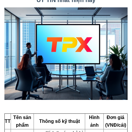
UY TÍN nhất hiện nay
Tên sản
Hình
Đơn giá
TT
Thông số kỹ thuật
phẩm
ảnh
(VNĐ/cái)