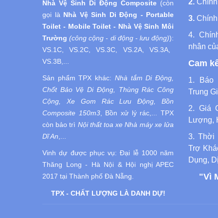
2.
Chính
Nhà Vệ Sinh Di Động
Composite
(còn
gọi là
Nhà Vệ Sinh
Di Động
- Portable
3.
Chính
Toilet - Mobile Toilet - Nhà Vệ Sinh Môi
4.
Chín
Trường
(công cộng - di động - lưu động)
):
nhân củ
VS.1C, VS.2C, VS.3C, VS.2A, VS.3A,
VS.3B,...
Cam kế
Sản phẩm TPX khác:
Nhà tắm Di Động,
1. Báo 
Chốt Bảo Vệ Di Động, Thùng Rác Công
Trung Gi
Cộng, Xe Gom Rác Lưu Động, Bồn
2. Giá 
Composite 150m3
, Bồn xử lý rác,... TPX
Lượng, 
còn bảo trì
Nội thất toa xe Nhà máy xe lửa
3. Thời
Dĩ An
,...
Trợ Khá
Vinh dự được phục vụ:
Đại lễ 1000 năm
Dụng, D
Thăng Long - Hà Nội
& Hội nghị APEC
"Vì 
2017 tại Thành phố Đà Nẵng.
TPX - CHẤT LƯỢNG LÀ DANH DỰ!