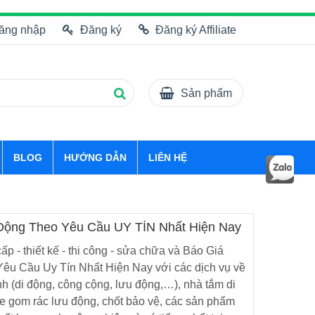
ăng nhập
Đăng ký
Đăng ký Affiliate
Sản phẩm
BLOG
HƯỚNG DẪN
LIÊN HỆ
 Động Theo Yêu Cầu UY TÍN Nhất Hiện Nay
p - thiết kế - thi công - sửa chữa và Báo Giá
êu Cầu Uy Tín Nhất Hiện Nay với các dịch vụ về
h (di động, công cộng, lưu động,…), nhà tắm di
xe gom rác lưu động, chốt bảo vệ, các sản phẩm