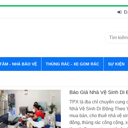
Đ
 TẮM - NHÀ BẢO VỆ
THÙNG RÁC - XE GOM RÁC
SỰ KIỆN
Báo Giá Nhà Vệ Sinh Di
TPX là địa chỉ chuyên cung cấ
Nhà Vệ Sinh Di Động Theo Y
mua bán, cho thuê nhà vệ sin
động, thùng rác công cộng, 