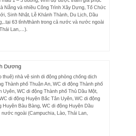
đủ mẫu 1 – 3 buồng, vinh dự được tham gia phục
ng Giá
Đà Nẵng và nhiều Công Trình Xây Dựng, Tổ Chức
 OO 3329
ới, Sinh Nhật, Lễ Khánh Thành, Du Lịch, Dầu
0
,..tại 63 tỉnh/thành trong cả nước và nước ngoài
Thái Lan,…).
nh Dương
o thuê) nhà vệ sinh di động phòng chống dịch
ng Thành phố Thuận An, WC di động Thành phố
ân Uyên, WC di động Thành phố Thủ Dầu Một,
 WC di động Huyện Bắc Tân Uyên, WC di động
g Huyện Bàu Bàng, WC di động Huyện Dầu
c, nước ngoài (Campuchia, Lào, Thái Lan,
 Cộng