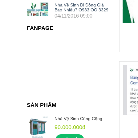
Nhà Vệ Sinh Di Động Giá
Bao Nhiêu? O933 OO 3329
04/11/2016 09:00
FANPAGE
SẢN PHẨM
 Cộng
Nhà Vệ Sinh Công Cộng
90.000.000đ