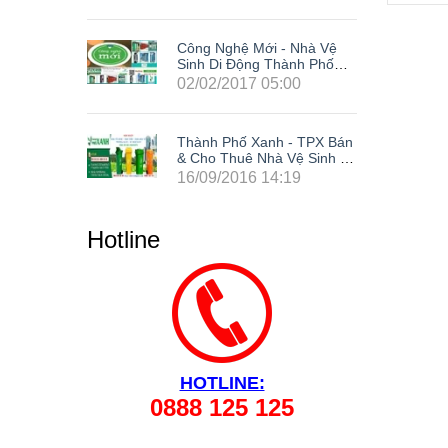
Nhà Vệ
Công Nghệ Mới - Nhà Vệ
h Phố
Sinh Di Động Thành Phố
Xanh
0
02/02/2017 05:00
 TPX Bán
Thành Phố Xanh - TPX Bán
 Sinh Di
& Cho Thuê Nhà Vệ Sinh Di
site Tại
Động Giá Rẻ Composite Tại
9
16/09/2016 14:19
ng Cả
63 Tỉnh Thành Trong Cả
Phòng,
Nước: Hà Nội, Hải Phòng,
ẵng, Cần
Hồ Chí Minh, Đà Nẵng, Cần
Hotline
 Đồng
Thơ, Bình Dương, Đồng
 Tàu, Tây
Nai, Bà Rịa - Vũng Tàu, Tây
 Lâm
Ninh, Bình Phước, Lâm
Kiên
Đồng, Khánh Hòa, Kiên
Giang,...
HOTLINE:
0888 125 125