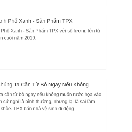
ành Phố Xanh - Sản Phẩm TPX
ng Giá
p Vệ Sinh
 Phố Xanh - Sản Phẩm TPX với số lượng lớn từ
o Mọi
ện cuối năm 2019.
omposite
00đ
-20%
 Chúng Ta Cần Từ Bỏ Ngay Nếu Không
ân
g ta cần từ bỏ ngay nếu không muốn rước họa vào
n cứ nghĩ là bình thường, nhưng lại là sai lầm
khỏe. TPX bán nhà vệ sinh di động
nh Di
ầu UY TÍN
0