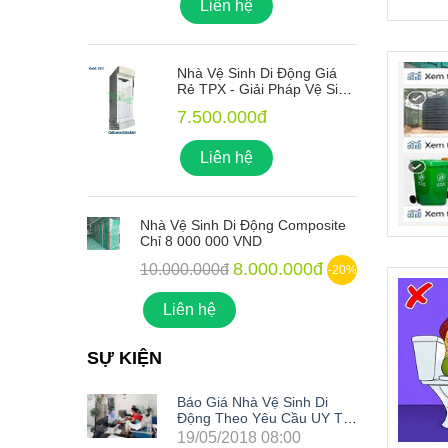
Liên hệ
ng Giá
Nhà Vệ Sinh Di Động Giá
 Vệ Sinh
Rẻ TPX - Giải Pháp Vệ Sinh
o Mọi
Xanh Lý Tưởng Cho Mọi
7.500.000đ
Công Trình
Liên hệ
mposite
Nhà Vệ Sinh Di Động Composite
N
Chỉ 8 000 000 VND
C
00đ
8.000.000đ
10.000.000đ
-20%
-20%
Liên hệ
SỰ KIỆN
nh Di
Báo Giá Nhà Vệ Sinh Di
u UY TÍN
Động Theo Yêu Cầu UY TÍN
Nhất Hiện Nay
0
19/05/2018 08:00