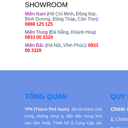
SHOWROOM
Miền Nam
(
Hồ Chí Minh
,
Đồng Nai
,
Bình Dương
,
Đồng Tháp
,
Cần Thơ
):
0888 125 125
Miền Trung
(
Đà Nẵng
,
Khánh Hòa
):
0933 00 3329
Miền Bắc
(
Hà Nội
,
Vĩnh Phúc
):
0933
00 3329
TỔNG QUAN
QUY 
Chính 
TPX (Thành Phố Xanh)
đã trở thành một
trong những công ty dẫn đầu trong lĩnh
1.
Chính 
vực Sản Xuất, Thiết Kế
& Cung Cấp các