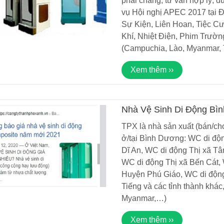
phải chăng, tư vấn hợp lý, 
Nhà Vệ Sinh Di Độ
vụ Hội nghị APEC 2017 tại 
Bao Nhiêu? O933
Sự Kiện, Liên Hoan, Tiệc Cư
04/11/2016 09:0
Khí, Nhiệt Điện, Phim Trường
(Campuchia, Lào, Myanmar, 
Xem thêm ››
Nhà Vệ Sinh Di Động Bì
TPX là nhà sản xuất (bán/ch
ở/tại Bình Dương: WC di độ
Dĩ An, WC di động Thị xã T
WC di động Thị xã Bến Cát,
Huyện Phú Giáo, WC di độn
Tiếng và các tỉnh thành khá
Nhà Vệ Sinh Công Cộng
Nhà Vệ Sinh Công
Myanmar,…)
90.000.000đ
90.000.000đ
Xem thêm ››