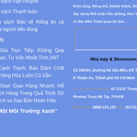
 sách Vận chuyển
Khởi công, Động thổ, Khánh thành, K
 sách Thanh toán
Xây dựng Nhà hoặc Cầu đường, Khu Vu
h sách Bảo vệ thông tin cá
trí, Địa điểm Tham quan Du lịch, ...
a người tiêu dùng
t:
Giá Trực Tiếp, Không Qua
an, Tư Vấn Nhiệt Tình 24/7
Nhà máy & Showroom
Cạnh Tranh, Bảo Đảm Chất
Số 398/3A, Đường Hồ Văn Mên, KP. T
Hàng Hóa Luôn Có Sẵn
P. Thuận An, Thành phố Hồ Chí Minh
 Gian Giao Hàng Nhanh, Hỗ
Trụ sở Doanh nghiệp
:
Số 121/32 Trung
ch Hàng Trong Quá Trình Sử
Phường
Trung Mỹ Tây, TP.HCM
ịch vụ Sau Bán Hoàn Hảo
Điện thoại:
0888.125.125
Fax:
(0274)
Một Môi Trường Xanh"