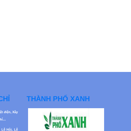
CHỈ
THÀNH PHỐ XANH
ệt điện, Xây
khí…
 Lễ Hội, Lễ