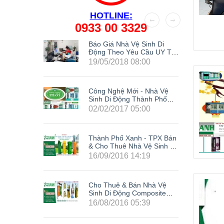
HOTLINE:
0933 00 3329
Kế Nhà
Báo Giá Nhà Vệ Sinh Di
g
Động Theo Yêu Cầu UY TÍN
Nhất Hiện Nay
19/05/2018 08:00
Công Nghệ Mới - Nhà Vệ
Sinh Di Động Thành Phố
Xanh
02/02/2017 05:00
Thành Phố Xanh - TPX Bán
& Cho Thuê Nhà Vệ Sinh Di
Động Giá Rẻ Composite Tại
16/09/2016 14:19
63 Tỉnh Thành Trong Cả
Nước: Hà Nội, Hải Phòng,
Hồ Chí Minh, Đà Nẵng, Cần
Cho Thuê & Bán Nhà Vệ
Thơ, Bình Dương, Đồng
Sinh Di Động Composite
Nai, Bà Rịa - Vũng Tàu, Tây
Giá Rẻ TPX - Siêu Khuyến
Ninh, Bình Phước, Lâm
16/08/2016 05:39
Mãi Cực Sốc
Đồng, Khánh Hòa, Kiên
LH0933003329
Giang,...