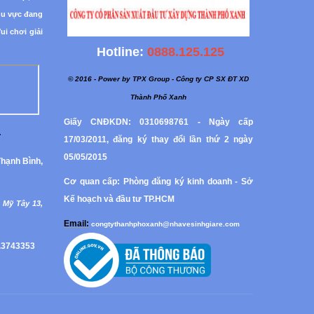
hu vực đang
i chơi giải
Hotline:
0888.125.125
© 2016 - Power by TPX Group - Công ty CP SX ĐT XD
Thành Phố Xanh
Giấy CNĐKDN: 0310698761 - Ngày cấp
:
17/03/2011, đăng ký thay đổi lần thứ 2 ngày
05/05/2015
hạnh Bình,
Cơ quan cấp: Phòng đăng ký kinh doanh - Sở
Kế hoạch và đầu tư TP.HCM
 Mỹ Tây 13,
Email:
congtythanhphoxanh@nhavesinhgiare.com
.3743353