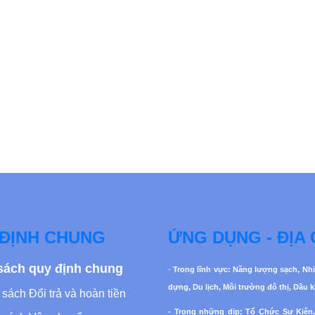
ĐỊNH CHUNG
ỨNG DỤNG - ĐỊA 
sách quy định chung
-
Trong lĩnh vực: Năng lượng sạch, Nhi
dựng, Du lịch, Môi trường đô thị, Dầu 
sách Đổi trả và hoàn tiền
- Trong những dịp: Tổ Chức Sự Kiện,