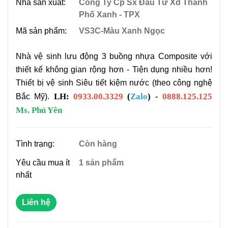
Nhà sản xuất:
Công Ty Cp Sx Đầu Tư Xd Thành
Phố Xanh - TPX
Mã sản phẩm:
VS3C-Màu Xanh Ngọc
Nhà vệ sinh lưu động 3 buồng nhựa Composite với
thiết kế không gian rộng hơn - Tiện dụng nhiều hơn!
Thiết bị vệ sinh Siêu tiết kiệm nước (theo công nghệ
LH:
0933.00.3329
(
Zalo
) -
0888.125.125
Bắc Mỹ).
Ms. Phú Yên
Tình trạng:
Còn hàng
Yêu cầu mua ít
1 sản phẩm
nhất
Liên hệ