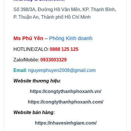
Số 398/3A, Đường Hồ Văn Mên, KP. Thạnh Bình,
P. Thuận An, Thành phố Hồ Chí Minh
Ms Phú Yên
–
Phòng Kinh doanh
HOTLINE/ZALO:
0888 125 125
Zalo/Mobile:
0933003329
Email
:
nguyenphuyen2008@gmail.com
Website thương hiệu
:
https://congtythanhphoxanh.vn/
https://congtythanhphoxanh.com/
Website bán hàng
:
https://nhavesinhgiare.com/