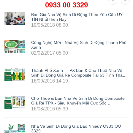
0933 00 3329
Báo Giá Nhà Vệ Sinh Di Động Theo Yêu Cầu UY
TÍN Nhất Hiện Nay
19/05/2018 08:00
Công Nghệ Mới - Nhà Vệ Sinh Di Động Thành Phố
Xanh
02/02/2017 05:00
Thành Phố Xanh - TPX Bán & Cho Thuê Nhà Vệ
Sinh Di Động Giá Rẻ Composite Tại 63 Tỉnh Thành
Trong Cả Nước: Hà Nội, Hải Phòng, Hồ Chí Minh,
16/09/2016 14:19
Đà Nẵng, Cần Thơ, Bình Dương, Đồng Nai, Bà Rịa
- Vũng Tàu, Tây Ninh, Bình Phước, Lâm Đồng,
Khánh Hòa, Kiên Giang,...
Cho Thuê & Bán Nhà Vệ Sinh Di Động Composite
Giá Rẻ TPX - Siêu Khuyến Mãi Cực Sốc
LH0933003329
16/08/2016 05:39
Nhà Vệ Sinh Di Động Giá Bao Nhiêu? O933 OO
3329