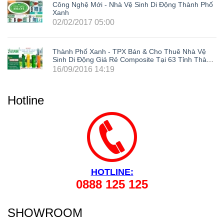
Công Nghệ Mới - Nhà Vệ Sinh Di Động Thành Phố
Xanh
02/02/2017 05:00
Thành Phố Xanh - TPX Bán & Cho Thuê Nhà Vệ
Sinh Di Động Giá Rẻ Composite Tại 63 Tỉnh Thành
Trong Cả Nước: Hà Nội, Hải Phòng, Hồ Chí Minh,
16/09/2016 14:19
Đà Nẵng, Cần Thơ, Bình Dương, Đồng Nai, Bà Rịa
- Vũng Tàu, Tây Ninh, Bình Phước, Lâm Đồng,
Khánh Hòa, Kiên Giang,...
Hotline
HOTLINE:
0888 125 125
SHOWROOM