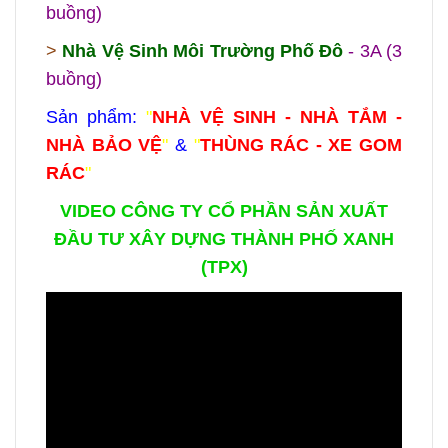
buồng)
>
Nhà Vệ Sinh Môi Trường Phố Đô
- 3A (3
buồng)
Sản phẩm:
"
NHÀ VỆ SINH - NHÀ TẮM -
NHÀ BẢO VỆ
"
&
"
THÙNG RÁC - XE GOM
RÁC
"
VIDEO CÔNG TY CỔ PHẦN SẢN XUẤT
ĐẦU TƯ XÂY DỰNG THÀNH PHỐ XANH
(TPX)