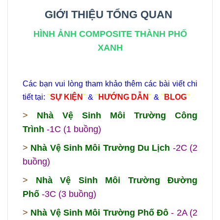
GIỚI THIỆU TỔNG QUAN
HÌNH ẢNH COMPOSITE THÀNH PHỐ
XANH
Các bạn vui lòng tham khảo thêm các bài viết chi
tiết tại:
"
SỰ KIỆN
"
&
"
HƯỚNG DẪN
"
&
"
BLOG
"
>
Nhà Vệ Sinh Môi Trường Công
Trình
-1C (1 buồng)
>
Nhà Vệ Sinh Môi Trường Du Lịch
-2C (2
buồng)
>
Nhà Vệ Sinh Môi Trường Đường
Phố
-3C (3 buồng)
>
Nhà Vệ Sinh Môi Trường Phố Đô
- 2A (2