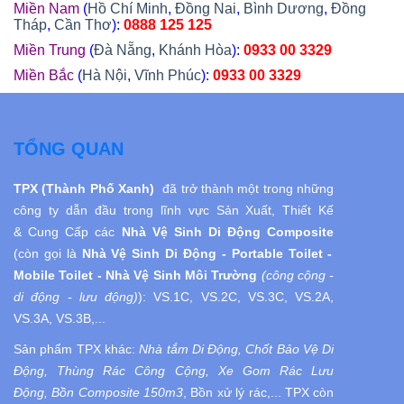
Miền Nam
(
Hồ Chí Minh
,
Đồng Nai
,
Bình Dương
,
Đồng
Tháp
,
Cần Thơ
):
0888 125 125
Miền Trung
(
Đà Nẵng
,
Khánh Hòa
):
0933 00 3329
Miền Bắc
(
Hà Nội
,
Vĩnh Phúc
):
0933 00 3329
TỔNG QUAN
TPX (Thành Phố Xanh)
đã trở thành một trong những
công ty dẫn đầu trong lĩnh vực Sản Xuất, Thiết Kế
& Cung Cấp các
Nhà Vệ Sinh Di Động
Composite
(còn gọi là
Nhà Vệ Sinh
Di Động
- Portable Toilet -
Mobile Toilet - Nhà Vệ Sinh Môi Trường
(công cộng -
di động - lưu động)
):
VS.1C, VS.2C, VS.3C, VS.2A,
VS.3A, VS.3B,...
Sản phẩm TPX khác:
Nhà tắm Di Động, Chốt Bảo Vệ Di
Động, Thùng Rác Công Cộng, Xe Gom Rác Lưu
Động, Bồn Composite 150m3
, Bồn xử lý rác,... TPX còn