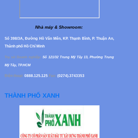
Nhà máy & Showroom
:
Số 398/3A, Đường Hồ Văn Mên, KP. Thạnh Bình, P. Thuận An,
Thành phố Hồ Chí Minh
Trụ sở Doanh nghiệp
:
Số 121/32 Trung Mỹ Tây 13, Phường
Trung
Mỹ Tây, TP.HCM
Điện thoại:
0888.125.125
Fax:
(0274).3743353
THÀNH PHỐ XANH