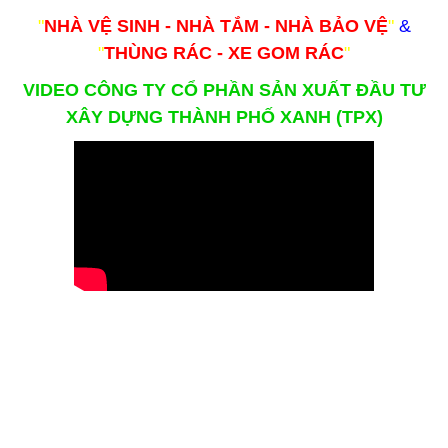
"
NHÀ VỆ SINH - NHÀ TẮM - NHÀ BẢO VỆ
"
&
"
THÙNG RÁC - XE GOM RÁC
"
VIDEO CÔNG TY CỔ PHẦN SẢN XUẤT ĐẦU TƯ
XÂY DỰNG THÀNH PHỐ XANH (TPX)