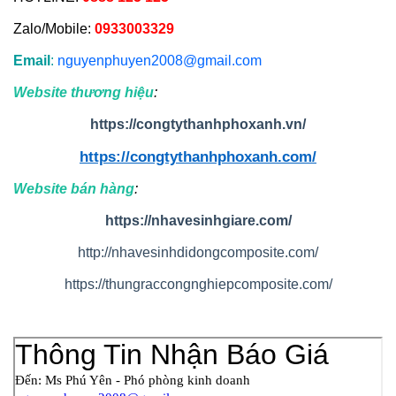
Zalo/Mobile:
0933003329
Email
:
nguyenphuyen2008@gmail.com
Website thương hiệu
:
https://congtythanhphoxanh.vn/
https://congtythanhphoxanh.com/
Website bán hàng
:
https://nhavesinhgiare.com/
http://nhavesinhdidongcomposite.com/
https://thungraccongnghiepcomposite.com/