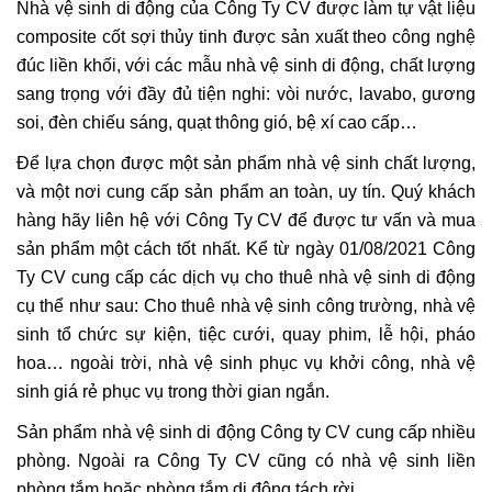
Nhà vệ sinh di động của
Công Ty CV
được làm tự vật liệu
composite cốt sợi thủy tinh được sản xuất theo công nghệ
đúc liền khối, với các mẫu nhà vệ sinh di động, chất lượng
sang trọng với đầy đủ tiện nghi: vòi nước, lavabo, gương
soi, đèn chiếu sáng, quạt thông gió, bệ xí cao cấp…
Để lựa chọn được một sản phẩm nhà vệ sinh chất lượng,
và một nơi cung cấp sản phẩm an toàn, uy tín. Quý khách
hàng hãy liên hệ với
Công Ty CV
để được tư vấn và mua
sản phẩm một cách tốt nhất. Kể từ ngày 01/08/2021
Công
Ty CV
cung cấp các dịch vụ cho thuê nhà vệ sinh di động
cụ thể như sau: Cho thuê nhà vệ sinh công trường, nhà vệ
sinh tổ chức sự kiện, tiệc cưới, quay phim, lễ hội, pháo
hoa… ngoài trời, nhà vệ sinh phục vụ khởi công, nhà vệ
sinh giá rẻ phục vụ trong thời gian ngắn.
Sản phẩm nhà vệ sinh di động Công ty CV cung cấp nhiều
phòng. Ngoài ra
Công Ty CV
cũng có nhà vệ sinh liền
phòng tắm hoặc phòng tắm di động tách rời.