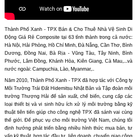
Thành Phố Xanh - TPX Bán & Cho Thuê Nhà Vệ Sinh Di
Động Giá Rẻ Composite tại 63 tỉnh thành trong cả nước:
Hà Nội, Hải Phòng, Hồ Chí Minh, Đà Nẵng, Cần Thơ, Bình
Dương, Đồng Nai, Bà Rịa - Vũng Tàu, Tây Ninh, Bình
Phước, Lâm Đồng, Khánh Hòa, Kiên Giang, Cà Mau,...và
nước ngoài: Campuchia, Lào, Myanmar,..
Năm 2010, Thành Phố Xanh - TPX đã hợp tác với Công ty
Môi Trường Trái Đất Hidemitsu Nhật Bản và Tập đoàn môi
trường Thượng Hải để sản xuất, chế biến, cung cấp các
loại thiết bị và vi sinh hữu ích xử lý môi trường bằng kỹ
thuật tiên tiến giúp cho công nghệ TPX đã sánh vai cùng
thế giới. Để phục vụ cho môi trường Việt Nam, chúng tôi
định hướng phát triển bằng nhiều hình thức mua bán, tư
vấn kỹ thuật, hợp tác đầu tư, liên doanh, chuyển giao công