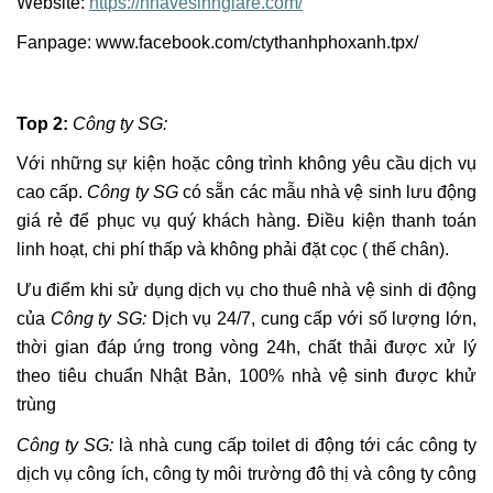
Website:
https://nhavesinhgiare.com/
Fanpage: www.facebook.com/ctythanhphoxanh.tpx/
Top
2:
Công ty SG:
Với những sự kiện hoặc công trình không yêu cầu dịch vụ
cao cấp.
Công ty SG
có sẵn các mẫu nhà vệ sinh lưu động
giá rẻ để phục vụ quý khách hàng. Điều kiện thanh toán
linh hoạt, chi phí thấp và không phải đặt cọc ( thế chân).
Ưu điểm khi sử dụng dịch vụ cho thuê nhà vệ sinh di động
của
Công ty SG
:
Dịch vụ 24/7, cung cấp với số lượng lớn,
thời gian đáp ứng trong vòng 24h, chất thải được xử lý
theo tiêu chuẩn Nhật Bản, 100% nhà vệ sinh được khử
trùng
Công ty SG
:
là nhà cung cấp toilet di động tới các công ty
dịch vụ công ích, công ty môi trường đô thị và công ty công