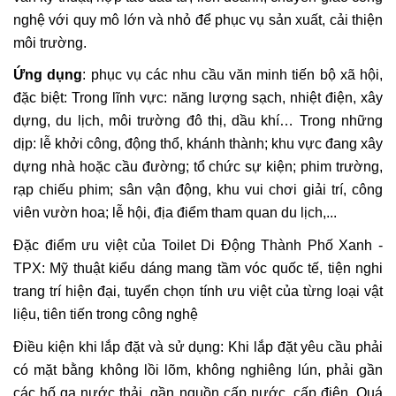
nghệ với quy mô lớn và nhỏ để phục vụ sản xuất, cải thiện
môi trường.
Ứng dụng
: phục vụ các nhu cầu văn minh tiến bộ xã hội,
đặc biệt: Trong lĩnh vực: năng lượng sạch, nhiệt điện, xây
dựng, du lịch, môi trường đô thị, dầu khí… Trong những
dịp: lễ khởi công, động thổ, khánh thành; khu vực đang xây
dựng nhà hoặc cầu đường; tổ chức sự kiện; phim trường,
rạp chiếu phim; sân vận động, khu vui chơi giải trí, công
viên vườn hoa; lễ hội, địa điểm tham quan du lịch,...
Đặc điểm ưu việt của Toilet Di Động Thành Phố Xanh -
TPX: Mỹ thuật kiểu dáng mang tầm vóc quốc tế, tiện nghi
trang trí hiện đại, tuyển chọn tính ưu việt của từng loại vật
liệu, tiên tiến trong công nghệ
Điều kiện khi lắp đặt và sử dụng: Khi lắp đặt yêu cầu phải
có mặt bằng không lồi lõm, không nghiêng lún, phải gần
các hố ga nước thải, gần nguồn cấp nước, cấp điện. Quá