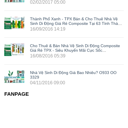
02/02/2017 05:00
Thành Phố Xanh - TPX Bán & Cho Thuê Nhà Vệ
Sinh Di Động Giá Rẻ Composite Tại 63 Tỉnh Thành
Trong Cả Nước: Hà Nội, Hải Phòng, Hồ Chí Minh,
16/09/2016 14:19
Đà Nẵng, Cần Thơ, Bình Dương, Đồng Nai, Bà Rịa
- Vũng Tàu, Tây Ninh, Bình Phước, Lâm Đồng,
Khánh Hòa, Kiên Giang,...
Cho Thuê & Bán Nhà Vệ Sinh Di Động Composite
Giá Rẻ TPX - Siêu Khuyến Mãi Cực Sốc
LH0933003329
16/08/2016 05:39
Nhà Vệ Sinh Di Động Giá Bao Nhiêu? O933 OO
3329
04/11/2016 09:00
FANPAGE