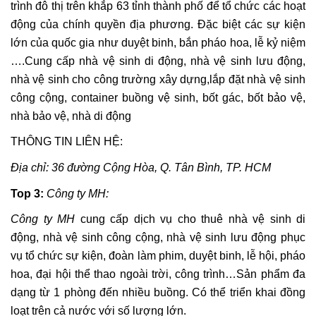
trình đô thị trên khắp 63 tỉnh thành phố để tổ chức các hoạt
động của chính quyền địa phương. Đặc biệt các sự kiện
lớn của quốc gia như duyệt binh, bắn pháo hoa, lễ kỷ niệm
….Cung cấp nhà vệ sinh di động, nhà vệ sinh lưu động,
nhà vệ sinh cho công trường xây dựng,lắp đặt nhà vệ sinh
công cộng, container buồng vệ sinh, bốt gác, bốt bảo vệ,
nhà bảo vệ, nhà di động
THÔNG TIN LIÊN HỆ:
Địa chỉ: 36 đường Cộng Hòa, Q. Tân Bình, TP. HCM
Top
3:
Công ty MH:
Công ty MH
cung cấp dịch vụ cho thuê nhà vệ sinh di
động, nhà vệ sinh công cộng, nhà vệ sinh lưu động phục
vụ tổ chức sự kiện, đoàn làm phim, duyệt binh, lễ hội, pháo
hoa, đại hội thể thao ngoài trời, công trình…Sản phẩm đa
dạng từ 1 phòng đến nhiều buồng. Có thể triển khai đồng
loạt trên cả nước với số lượng lớn.