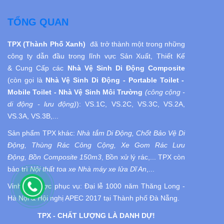
TỔNG QUAN
TPX (Thành Phố Xanh)
đã trở thành một trong những
công ty dẫn đầu trong lĩnh vực Sản Xuất, Thiết Kế
& Cung Cấp các
Nhà Vệ Sinh Di Động
Composite
(còn gọi là
Nhà Vệ Sinh
Di Động
- Portable Toilet -
Mobile Toilet - Nhà Vệ Sinh Môi Trường
(công cộng -
di động - lưu động)
):
VS.1C, VS.2C, VS.3C, VS.2A,
VS.3A, VS.3B,...
Sản phẩm TPX khác:
Nhà tắm Di Động, Chốt Bảo Vệ Di
Động, Thùng Rác Công Cộng, Xe Gom Rác Lưu
Động, Bồn Composite 150m3
, Bồn xử lý rác,... TPX còn
bảo trì
Nội thất toa xe Nhà máy xe lửa Dĩ An
,...
Vinh dự được phục vụ:
Đại lễ 1000 năm Thăng Long -
Hà Nội
& Hội nghị APEC 2017 tại Thành phố Đà Nẵng.
TPX - CHẤT LƯỢNG LÀ DANH DỰ!