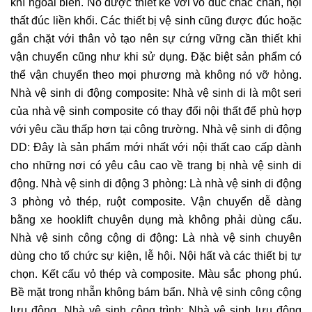
khí ngoài biển. Nó được thiết kế với vỏ đúc chắc chắn, nội
thất đúc liền khối. Các thiết bị vệ sinh cũng được đúc hoặc
gắn chặt với thân vỏ tạo nên sự cứng vững cần thiết khi
vận chuyển cũng như khi sử dụng. Đặc biệt sản phẩm có
thể vận chuyển theo mọi phương mà không nó vỡ hỏng.
Nhà vệ sinh di động composite: Nhà vệ sinh di là một seri
của nhà vệ sinh composite có thay đổi nội thất để phù hợp
với yêu cầu thấp hơn tại công trường. Nhà vệ sinh di động
DD: Đây là sản phẩm mới nhất với nội thất cao cấp dành
cho những nơi có yêu câu cao về trang bị nhà vệ sinh di
động. Nhà vệ sinh di động 3 phòng: Là nhà vệ sinh di động
3 phòng vỏ thép, ruột composite. Vận chuyển dễ dàng
bằng xe hooklift chuyên dụng mà không phải dùng cẩu.
Nhà vệ sinh công cộng di động: Là nhà vệ sinh chuyên
dùng cho tổ chức sự kiện, lễ hội. Nội hất và các thiết bị tự
chọn. Kết cấu vỏ thép và composite. Màu sắc phong phú.
Bề mặt trong nhẵn không bám bẩn. Nhà vệ sinh công cộng
lưu động. Nhà vệ sinh công trình: Nhà vệ sinh lưu động