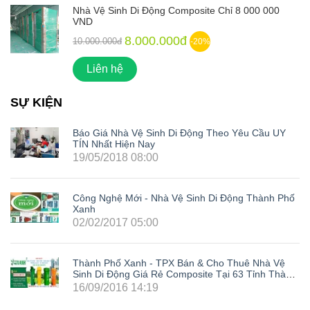
Nhà Vệ Sinh Di Động Composite Chỉ 8 000 000
VND
8.000.000đ
10.000.000đ
-20%
Liên hệ
SỰ KIỆN
Báo Giá Nhà Vệ Sinh Di Động Theo Yêu Cầu UY
TÍN Nhất Hiện Nay
19/05/2018 08:00
Công Nghệ Mới - Nhà Vệ Sinh Di Động Thành Phố
Xanh
02/02/2017 05:00
Thành Phố Xanh - TPX Bán & Cho Thuê Nhà Vệ
Sinh Di Động Giá Rẻ Composite Tại 63 Tỉnh Thành
Trong Cả Nước: Hà Nội, Hải Phòng, Hồ Chí Minh,
16/09/2016 14:19
Đà Nẵng, Cần Thơ, Bình Dương, Đồng Nai, Bà Rịa
- Vũng Tàu, Tây Ninh, Bình Phước, Lâm Đồng,