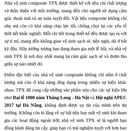
Nhà vệ sinh composite TPX được thiết kế với tiêu chí chất lượng
và thân thiện với môi trường, mang đến cho người sử dụng cảm
giác thoải mái và an toàn tuyệt đối. Vật liệu composite không chỉ
nhẹ mà còn có khả năng chịu lực tốt, chống chọi lại các yếu tố
thời tiết khắc nghiệt. Mỗi chi tiết trong thiết kế đều được tạo ra với
sự tỉ mỉ, mang đến không gian vệ sinh sạch sẽ, tiện nghi, dù ở bất
kỳ đâu. Hãy tưởng tượng bạn đang tham gia một lễ hội, và nhà vệ
sinh TPX là nơi duy nhất mang lại cảm giác sạch sẽ và thơm tho
giữa sự náo nhiệt đó.
Điểm đặc biệt của nhà vệ sinh composite không chỉ nằm ở chất
lượng mà còn ở khả năng ứng dụng trong nhiều sự kiện khác
nhau. TPX đã cung cấp những sản phẩm này cho các sự kiện lớn
như
Đại lễ 1000 năm Thăng Long - Hà Nội
và
Hội nghị APEC
2017 tại Đà Nẵng
, khẳng định được uy tín của mình trên thị
trường. Không còn lo lắng về sự bất tiện hay mất vệ sinh khi tham
gia các hoạt động ngoài trời; nhà vệ sinh TPX sẽ là người bạn
đồng hành đáng tin cậy, giúp bạn có trải nghiệm tuyệt vời hơn bao