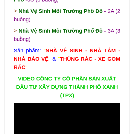
>
Nhà Vệ Sinh Môi Trường Phố Đô
- 2A (2
buồng)
>
Nhà Vệ Sinh Môi Trường Phố Đô
- 3A (3
buồng)
Sản phẩm:
"
NHÀ VỆ SINH - NHÀ TẮM -
NHÀ BẢO VỆ
"
&
"
THÙNG RÁC - XE GOM
RÁC
"
VIDEO CÔNG TY CỔ PHẦN SẢN XUẤT
ĐẦU TƯ XÂY DỰNG THÀNH PHỐ XANH
(TPX)