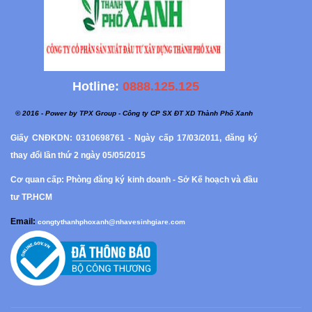
Hotline:
0888.125.125
© 2016 - Power by TPX Group - Công ty CP SX ĐT XD Thành Phố Xanh
Giấy CNĐKDN: 0310698761 - Ngày cấp 17/03/2011, đăng ký
thay đổi lần thứ 2 ngày 05/05/2015
Cơ quan cấp: Phòng đăng ký kinh doanh - Sở Kế hoạch và đầu
tư TP.HCM
Email:
congtythanhphoxanh@nhavesinhgiare.com