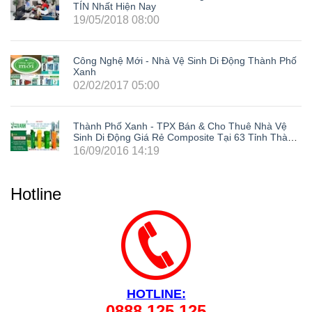
TÍN Nhất Hiện Nay
19/05/2018 08:00
Công Nghệ Mới - Nhà Vệ Sinh Di Động Thành Phố
Xanh
02/02/2017 05:00
Thành Phố Xanh - TPX Bán & Cho Thuê Nhà Vệ
Sinh Di Động Giá Rẻ Composite Tại 63 Tỉnh Thành
Trong Cả Nước: Hà Nội, Hải Phòng, Hồ Chí Minh,
16/09/2016 14:19
Đà Nẵng, Cần Thơ, Bình Dương, Đồng Nai, Bà Rịa
- Vũng Tàu, Tây Ninh, Bình Phước, Lâm Đồng,
Khánh Hòa, Kiên Giang,...
Hotline
HOTLINE:
0888 125 125