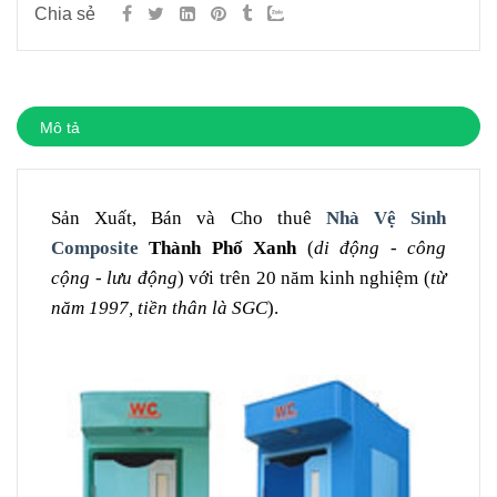
Chia sẻ
Mô tả
Sản Xuất, Bán và Cho thuê
Nhà Vệ Sinh
Composite
Thành Phố Xanh
(
di động - công
cộng - lưu động
) với trên 20 năm kinh nghiệm (
từ
năm 1997, tiền thân là SGC
).