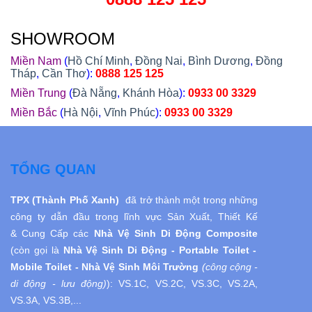
SHOWROOM
Miền Nam
(
Hồ Chí Minh
,
Đồng Nai
,
Bình Dương
,
Đồng
Tháp
,
Cần Thơ
):
0888 125 125
Miền Trung
(
Đà Nẵng
,
Khánh Hòa
):
0933 00 3329
Miền Bắc
(
Hà Nội
,
Vĩnh Phúc
):
0933 00 3329
TỔNG QUAN
TPX (Thành Phố Xanh)
đã trở thành một trong những
công ty dẫn đầu trong lĩnh vực Sản Xuất, Thiết Kế
& Cung Cấp các
Nhà Vệ Sinh Di Động
Composite
(còn gọi là
Nhà Vệ Sinh
Di Động
- Portable Toilet -
Mobile Toilet - Nhà Vệ Sinh Môi Trường
(công cộng -
di động - lưu động)
):
VS.1C, VS.2C, VS.3C, VS.2A,
VS.3A, VS.3B,...