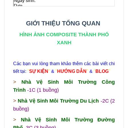
GIỚI THIỆU TỔNG QUAN
HÌNH ẢNH COMPOSITE THÀNH PHỐ
XANH
Các bạn vui lòng tham khảo thêm các bài viết chi
tiết tại:
"
SỰ KIỆN
"
&
"
HƯỚNG DẪN
"
&
"
BLOG
"
>
Nhà Vệ Sinh Môi Trường Công
Trình
-1C (1 buồng)
>
Nhà Vệ Sinh Môi Trường Du Lịch
-2C (2
buồng)
>
Nhà Vệ Sinh Môi Trường Đường
Phố
-3C (3 buồng)