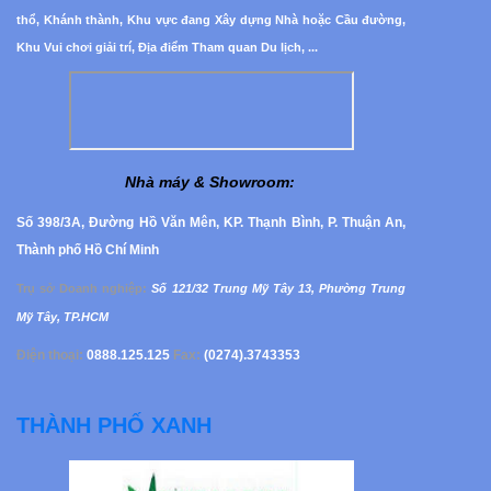
thổ, Khánh thành, Khu vực đang Xây dựng Nhà hoặc Cầu đường,
Khu Vui chơi giải trí, Địa điểm Tham quan Du lịch, ...
Nhà máy & Showroom
:
Số 398/3A, Đường Hồ Văn Mên, KP. Thạnh Bình, P. Thuận An,
Thành phố Hồ Chí Minh
Trụ sở Doanh nghiệp
:
Số 121/32 Trung Mỹ Tây 13, Phường
Trung
Mỹ Tây, TP.HCM
Điện thoại:
0888.125.125
Fax:
(0274).3743353
THÀNH PHỐ XANH