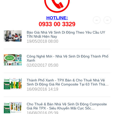
HOTLINE:
0933 00 3329
Báo Giá Nhà Vệ Sinh Di Động Theo Yêu Cầu UY
TÍN Nhất Hiện Nay
19/05/2018 08:00
Công Nghệ Mới - Nhà Vệ Sinh Di Động Thành Phố
Xanh
02/02/2017 05:00
Thành Phố Xanh - TPX Bán & Cho Thuê Nhà Vệ
Sinh Di Động Giá Rẻ Composite Tại 63 Tỉnh Thành
Trong Cả Nước: Hà Nội, Hải Phòng, Hồ Chí Minh,
16/09/2016 14:19
Đà Nẵng, Cần Thơ, Bình Dương, Đồng Nai, Bà Rịa
- Vũng Tàu, Tây Ninh, Bình Phước, Lâm Đồng,
Khánh Hòa, Kiên Giang,...
Cho Thuê & Bán Nhà Vệ Sinh Di Động Composite
Giá Rẻ TPX - Siêu Khuyến Mãi Cực Sốc
LH0933003329
16/08/2016 05:39