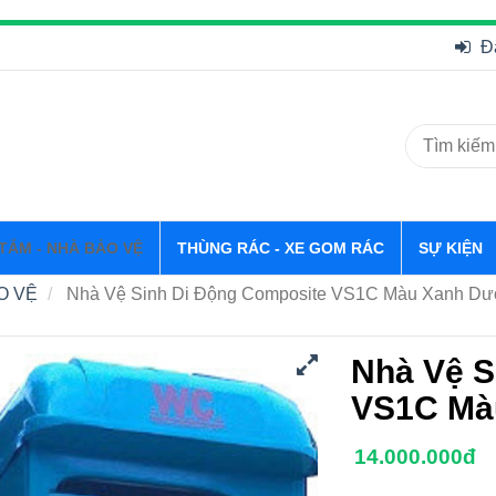
Đ
 TẮM - NHÀ BẢO VỆ
THÙNG RÁC - XE GOM RÁC
SỰ KIỆN
O VỆ
Nhà Vệ Sinh Di Động Composite VS1C Màu Xanh D
Nhà Vệ S
VS1C Mà
14.000.000đ