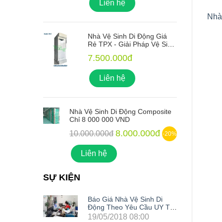
Liên hệ
Nhà
ng Giá
Nhà Vệ Sinh Di Động Giá
 Vệ Sinh
Rẻ TPX - Giải Pháp Vệ Sinh
o Mọi
Xanh Lý Tưởng Cho Mọi
7.500.000đ
Công Trình
Liên hệ
mposite
Nhà Vệ Sinh Di Động Composite
N
Chỉ 8 000 000 VND
C
00đ
8.000.000đ
10.000.000đ
-20%
-20%
Liên hệ
SỰ KIỆN
nh Di
Báo Giá Nhà Vệ Sinh Di
u UY TÍN
Động Theo Yêu Cầu UY TÍN
Nhất Hiện Nay
0
19/05/2018 08:00