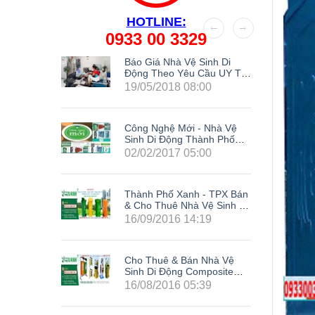
HOTLINE:
0933 00 3329
Kế Nhà
Báo Giá Nhà Vệ Sinh Di
g
Động Theo Yêu Cầu UY TÍN
Nhất Hiện Nay
19/05/2018 08:00
Công Nghệ Mới - Nhà Vệ
Sinh Di Động Thành Phố
Xanh
02/02/2017 05:00
Thành Phố Xanh - TPX Bán
& Cho Thuê Nhà Vệ Sinh Di
Động Giá Rẻ Composite Tại
16/09/2016 14:19
63 Tỉnh Thành Trong Cả
Nước: Hà Nội, Hải Phòng,
Hồ Chí Minh, Đà Nẵng, Cần
Cho Thuê & Bán Nhà Vệ
Thơ, Bình Dương, Đồng
Sinh Di Động Composite
Nai, Bà Rịa - Vũng Tàu, Tây
Giá Rẻ TPX - Siêu Khuyến
Ninh, Bình Phước, Lâm
16/08/2016 05:39
Mãi Cực Sốc
Đồng, Khánh Hòa, Kiên
LH0933003329
Giang,...