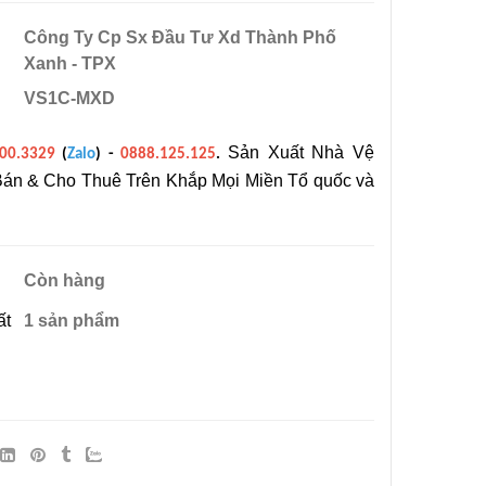
Công Ty Cp Sx Đầu Tư Xd Thành Phố
Xanh - TPX
nh Di
Tiêu Chuẩn Thiết Kế Nhà
VS1C-MXD
ầu UY TÍN
Vệ Sinh Công Cộng
0
22/11/2016 05:30
Sản Xuất Nhà Vệ
00.3329
(
Zalo
) -
0888.125.125
.
Bán & Cho Thuê Trên Khắp Mọi Miền Tổ quốc và
Nhà Vệ
nh Phố
0
Còn hàng
 TPX Bán
ệ Sinh Di
ất
1 sản phẩm
osite Tại
9
ong Cả
 Phòng,
Nẵng, Cần
hà Vệ
 Đồng
posite
 Tàu, Tây
 Khuyến
, Lâm
9
 Kiên