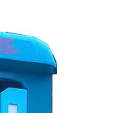
ng Giá
p Vệ Sinh
o Mọi
omposite
00đ
-20%
nh Di
ầu UY TÍN
0