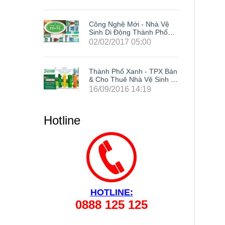
Nhà Vệ
Công Nghệ Mới - Nhà Vệ
h Phố
Sinh Di Động Thành Phố
Xanh
0
02/02/2017 05:00
 TPX Bán
Thành Phố Xanh - TPX Bán
 Sinh Di
& Cho Thuê Nhà Vệ Sinh Di
site Tại
Động Giá Rẻ Composite Tại
9
16/09/2016 14:19
ng Cả
63 Tỉnh Thành Trong Cả
Phòng,
Nước: Hà Nội, Hải Phòng,
ẵng, Cần
Hồ Chí Minh, Đà Nẵng, Cần
Hotline
 Đồng
Thơ, Bình Dương, Đồng
 Tàu, Tây
Nai, Bà Rịa - Vũng Tàu, Tây
 Lâm
Ninh, Bình Phước, Lâm
Kiên
Đồng, Khánh Hòa, Kiên
Giang,...
HOTLINE:
0888 125 125