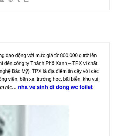
ng Giá
 OO 3329
0
ng dao động với mức giá từ 800.000 đ trở lên
ghĩ đến công ty Thành Phố Xanh – TPX vì chất
nghệ Bắc Mỹ). TPX là địa điểm tin cậy với các
g viên, bến xe, trường học, bãi biễn, khu vui
nha ve sinh di dong wc toilet
om rác
…
 Cộng