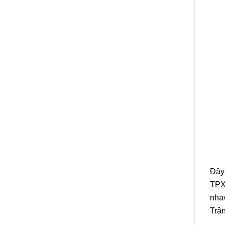
Đây 
TPX 
nhav
Trân