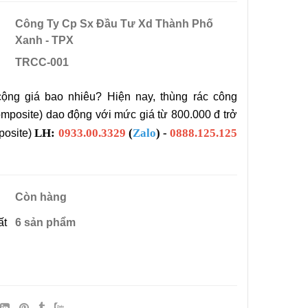
Công Ty Cp Sx Đầu Tư Xd Thành Phố
Xanh - TPX
nh Di
Tiêu Chuẩn Thiết Kế Nhà
TRCC-001
ầu UY TÍN
Vệ Sinh Công Cộng
0
22/11/2016 05:30
ộng giá bao nhiêu? Hiện nay, thùng rác công
omposite) dao động với mức giá từ 800.000 đ trở
Nhà Vệ
LH:
0933.00.3329
(
Zalo
) -
0888.125.125
posite)
nh Phố
0
 TPX Bán
Còn hàng
ệ Sinh Di
osite Tại
9
ất
6 sản phẩm
ong Cả
 Phòng,
Nẵng, Cần
hà Vệ
 Đồng
posite
 Tàu, Tây
 Khuyến
, Lâm
9
 Kiên