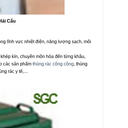
Nhà Vệ
nh Phố
Hải Cẩu
0
 TPX Bán
ong lĩnh vực nhiệt điện, năng lượng sạch, môi
ệ Sinh Di
osite Tại
9
ong Cả
 khép kín, chuyên môn hóa đến từng khâu,
 Phòng,
Nẵng, Cần
cho các sản phẩm
thùng rác công cộng
, thùng
 Đồng
ùng rác y tế,…
 Tàu, Tây
, Lâm
 Kiên