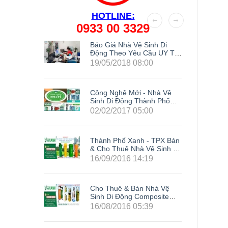
HOTLINE:
0933 00 3329
Kế Nhà
Báo Giá Nhà Vệ Sinh Di
g
Động Theo Yêu Cầu UY TÍN
Nhất Hiện Nay
19/05/2018 08:00
Công Nghệ Mới - Nhà Vệ
Sinh Di Động Thành Phố
Xanh
02/02/2017 05:00
Thành Phố Xanh - TPX Bán
& Cho Thuê Nhà Vệ Sinh Di
Động Giá Rẻ Composite Tại
16/09/2016 14:19
63 Tỉnh Thành Trong Cả
Nước: Hà Nội, Hải Phòng,
Hồ Chí Minh, Đà Nẵng, Cần
Cho Thuê & Bán Nhà Vệ
Thơ, Bình Dương, Đồng
Sinh Di Động Composite
Nai, Bà Rịa - Vũng Tàu, Tây
Giá Rẻ TPX - Siêu Khuyến
Ninh, Bình Phước, Lâm
16/08/2016 05:39
Mãi Cực Sốc
Đồng, Khánh Hòa, Kiên
LH0933003329
Giang,...