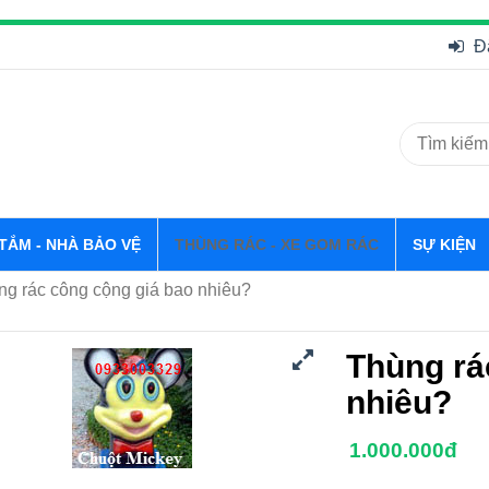
Đ
 TẮM - NHÀ BẢO VỆ
THÙNG RÁC - XE GOM RÁC
SỰ KIỆN
g rác công cộng giá bao nhiêu?
Thùng rá
nhiêu?
1.000.000đ