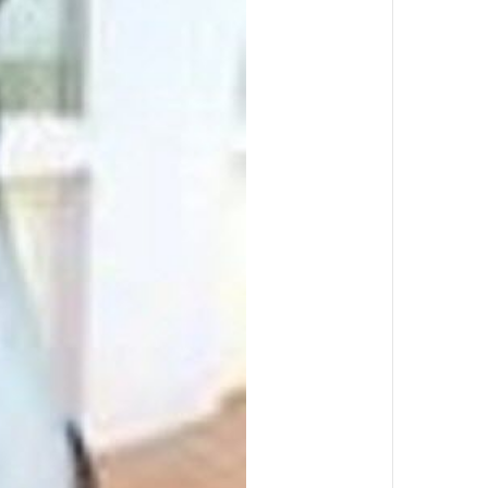
ng Giá
p Vệ Sinh
o Mọi
omposite
00đ
-20%
nh Di
ầu UY TÍN
0