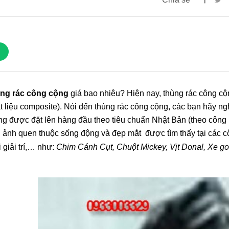
Nhà Vệ Sinh Di Độ
Bao Nhiêu? O933
04/11/2016 09:0
ng rác công cộng
giá bao nhiêu? Hiện nay, thùng rác công cộ
t liệu composite). Nói đến thùng rác công cộng, các bạn hãy n
g được đặt lên hàng đầu theo tiêu chuẩn Nhật Bản (theo công 
 ảnh quen thuộc sống động và đẹp mắt được tìm thấy tại các côn
 giải trí,… như:
Chim Cánh Cụt, Chuột Mickey, Vịt Donal, Xe g
Nhà Vệ Sinh Công Cộng
Nhà Vệ Sinh Công
90.000.000đ
90.000.000đ