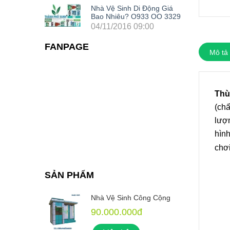
Nhà Vệ Sinh Di Động Giá
Bao Nhiêu? O933 OO 3329
04/11/2016 09:00
FANPAGE
Mô tả
Thù
(chấ
lượn
hình
chơi
SẢN PHẨM
 Cộng
Nhà Vệ Sinh Công Cộng
90.000.000đ