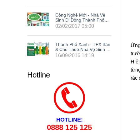
Nhà Vệ
Công Nghệ Mới - Nhà Vệ
h Phố
Sinh Di Động Thành Phố
Xanh
0
02/02/2017 05:00
 TPX Bán
Thành Phố Xanh - TPX Bán
Ứng 
 Sinh Di
& Cho Thuê Nhà Vệ Sinh Di
trườ
site Tại
Động Giá Rẻ Composite Tại
9
16/09/2016 14:19
ng Cả
63 Tỉnh Thành Trong Cả
Hiệ
Phòng,
Nước: Hà Nội, Hải Phòng,
ẵng, Cần
Hồ Chí Minh, Đà Nẵng, Cần
từng
Hotline
 Đồng
Thơ, Bình Dương, Đồng
rác 
 Tàu, Tây
Nai, Bà Rịa - Vũng Tàu, Tây
 Lâm
Ninh, Bình Phước, Lâm
Kiên
Đồng, Khánh Hòa, Kiên
Giang,...
HOTLINE:
0888 125 125