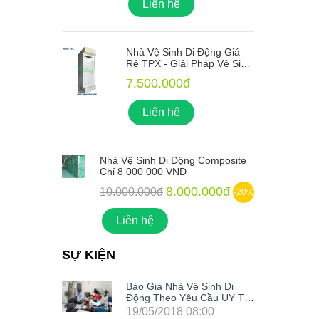
Liên hệ
ng Giá
Nhà Vệ Sinh Di Động Giá
 Vệ Sinh
Rẻ TPX - Giải Pháp Vệ Sinh
o Mọi
Xanh Lý Tưởng Cho Mọi
7.500.000đ
Công Trình
Liên hệ
mposite
Nhà Vệ Sinh Di Động Composite
N
Chỉ 8 000 000 VND
C
00đ
8.000.000đ
10.000.000đ
-20%
-20%
Liên hệ
SỰ KIỆN
nh Di
Báo Giá Nhà Vệ Sinh Di
u UY TÍN
Động Theo Yêu Cầu UY TÍN
Nhất Hiện Nay
0
19/05/2018 08:00