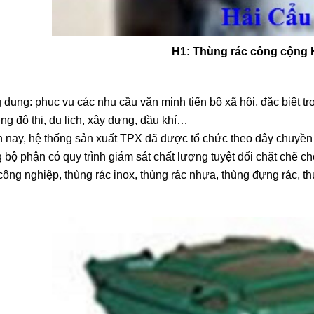
Công Nghệ Mới - Nhà Vệ
Công Nghệ Mới - 
Sinh Di Động Thành Phố
Sinh Di Động Thà
H1: Thùng rác công cộng 
Xanh
Xanh
02/02/2017 05:00
02/02/2017 05:0
Thành Phố Xanh - TPX Bán
Thành Phố Xanh -
dụng: phục vụ các nhu cầu văn minh tiến bộ xã hội, đặc biệt tr
& Cho Thuê Nhà Vệ Sinh Di
& Cho Thuê Nhà V
ng đô thị, du lịch, xây dựng, dầu khí…
Động Giá Rẻ Composite Tại
Động Giá Rẻ Comp
16/09/2016 14:19
16/09/2016 14:1
63 Tỉnh Thành Trong Cả
63 Tỉnh Thành Tr
n nay, hệ thống sản xuất TPX đã được tổ chức theo dây chuyền
Nước: Hà Nội, Hải Phòng,
Nước: Hà Nội, Hải
Hồ Chí Minh, Đà Nẵng, Cần
Hồ Chí Minh, Đà 
 bộ phận có quy trình giám sát chất lượng tuyệt đối chặt chẽ 
Thơ, Bình Dương, Đồng
Thơ, Bình Dương,
công nghiệp, thùng rác inox, thùng rác nhựa, thùng đựng rác, th
Nai, Bà Rịa - Vũng Tàu, Tây
Nai, Bà Rịa - Vũng
Ninh, Bình Phước, Lâm
Ninh, Bình Phước
Đồng, Khánh Hòa, Kiên
Đồng, Khánh Hòa,
Giang,...
Giang,...