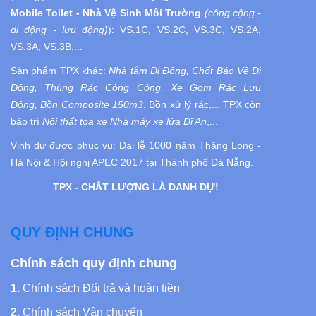
Mobile Toilet - Nhà Vệ Sinh Môi Trường
(công cộng -
di động - lưu động)
):
VS.1C, VS.2C, VS.3C, VS.2A,
VS.3A, VS.3B,...
Sản phẩm TPX khác:
Nhà tắm Di Động, Chốt Bảo Vệ Di
Động, Thùng Rác Công Cộng, Xe Gom Rác Lưu
Động, Bồn Composite 150m3
, Bồn xử lý rác,... TPX còn
bảo trì
Nội thất toa xe Nhà máy xe lửa Dĩ An
,...
Vinh dự được phục vụ:
Đại lễ 1000 năm Thăng Long -
Hà Nội
& Hội nghị APEC 2017 tại Thành phố Đà Nẵng.
TPX - CHẤT LƯỢNG LÀ DANH DỰ!
QUY ĐỊNH CHUNG
Chính sách quy định chung
1.
Chính sách Đổi trả và hoàn tiền
2.
Chính sách Vận chuyển