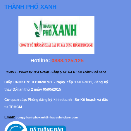
THÀNH PHỐ XANH
Hotline:
0888.125.125
© 2016 - Power by TPX Group - Công ty CP SX ĐT XD Thành Phố Xanh
Giấy CNĐKDN: 0310698761 - Ngày cấp 17/03/2011, đăng ký
thay đổi lần thứ 2 ngày 05/05/2015
Cơ quan cấp: Phòng đăng ký kinh doanh - Sở Kế hoạch và đầu
tư TP.HCM
Email:
congtythanhphoxanh@nhavesinhgiare.com