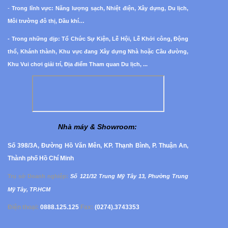
-
Trong lĩnh vực: Năng lượng sạch, Nhiệt điện, Xây dựng, Du lịch,
Môi trường đô thị, Dầu khí…
- Trong những dịp: Tổ Chức Sự Kiện, Lễ Hội, Lễ Khởi công, Động
thổ, Khánh thành, Khu vực đang Xây dựng Nhà hoặc Cầu đường,
Khu Vui chơi giải trí, Địa điểm Tham quan Du lịch, ...
Nhà máy & Showroom
:
Số 398/3A, Đường Hồ Văn Mên, KP. Thạnh Bình, P. Thuận An,
Thành phố Hồ Chí Minh
Trụ sở Doanh nghiệp
:
Số 121/32 Trung Mỹ Tây 13, Phường
Trung
Mỹ Tây, TP.HCM
Điện thoại:
0888.125.125
Fax:
(0274).3743353