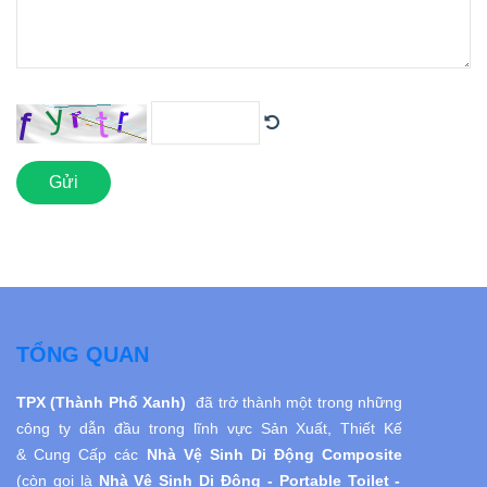
Gửi
TỔNG QUAN
TPX (Thành Phố Xanh)
đã trở thành một trong những
công ty dẫn đầu trong lĩnh vực Sản Xuất, Thiết Kế
& Cung Cấp các
Nhà Vệ Sinh Di Động
Composite
(còn gọi là
Nhà Vệ Sinh
Di Động
- Portable Toilet -