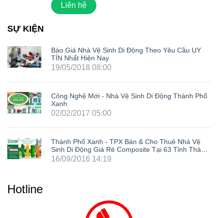
Liên hệ
SỰ KIỆN
Báo Giá Nhà Vệ Sinh Di Động Theo Yêu Cầu UY
TÍN Nhất Hiện Nay
19/05/2018 08:00
Công Nghệ Mới - Nhà Vệ Sinh Di Động Thành Phố
Xanh
02/02/2017 05:00
Thành Phố Xanh - TPX Bán & Cho Thuê Nhà Vệ
Sinh Di Động Giá Rẻ Composite Tại 63 Tỉnh Thành
Trong Cả Nước: Hà Nội, Hải Phòng, Hồ Chí Minh,
16/09/2016 14:19
Đà Nẵng, Cần Thơ, Bình Dương, Đồng Nai, Bà Rịa
- Vũng Tàu, Tây Ninh, Bình Phước, Lâm Đồng,
Khánh Hòa, Kiên Giang,...
Hotline