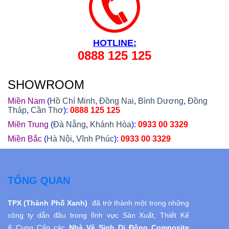
HOTLINE:
0888 125 125
SHOWROOM
Miền Nam
(
Hồ Chí Minh
,
Đồng Nai
,
Bình Dương
,
Đồng
Tháp
,
Cần Thơ
):
0888 125 125
Miền Trung
(
Đà Nẵng
,
Khánh Hòa
):
0933 00 3329
Miền Bắc
(
Hà Nội
,
Vĩnh Phúc
):
0933 00 3329
TỔNG QUAN
TPX (Thành Phố Xanh)
đã trở thành một trong những
công ty dẫn đầu trong lĩnh vực Sản Xuất, Thiết Kế
& Cung Cấp các
Nhà Vệ Sinh Di Động
Composite