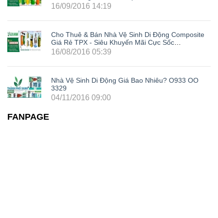
Trong Cả Nước: Hà Nội, Hải Phòng, Hồ Chí Minh,
16/09/2016 14:19
Đà Nẵng, Cần Thơ, Bình Dương, Đồng Nai, Bà Rịa
- Vũng Tàu, Tây Ninh, Bình Phước, Lâm Đồng,
Khánh Hòa, Kiên Giang,...
Cho Thuê & Bán Nhà Vệ Sinh Di Động Composite
Giá Rẻ TPX - Siêu Khuyến Mãi Cực Sốc
LH0933003329
16/08/2016 05:39
Nhà Vệ Sinh Di Động Giá Bao Nhiêu? O933 OO
3329
04/11/2016 09:00
FANPAGE