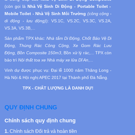
(còn gọi là
Nhà Vệ Sinh
Di Động
- Portable Toilet -
Mobile Toilet - Nhà Vệ Sinh Môi Trường
(công cộng -
di động - lưu động)
):
VS.1C, VS.2C, VS.3C, VS.2A,
VS.3A, VS.3B,...
Sản phẩm TPX khác:
Nhà tắm Di Động, Chốt Bảo Vệ Di
Động, Thùng Rác Công Cộng, Xe Gom Rác Lưu
Động, Bồn Composite 150m3
, Bồn xử lý rác,... TPX còn
bảo trì
Nội thất toa xe Nhà máy xe lửa Dĩ An
,...
Vinh dự được phục vụ:
Đại lễ 1000 năm Thăng Long -
Hà Nội
& Hội nghị APEC 2017 tại Thành phố Đà Nẵng.
TPX - CHẤT LƯỢNG LÀ DANH DỰ!
QUY ĐỊNH CHUNG
Chính sách quy định chung
1.
Chính sách Đổi trả và hoàn tiền