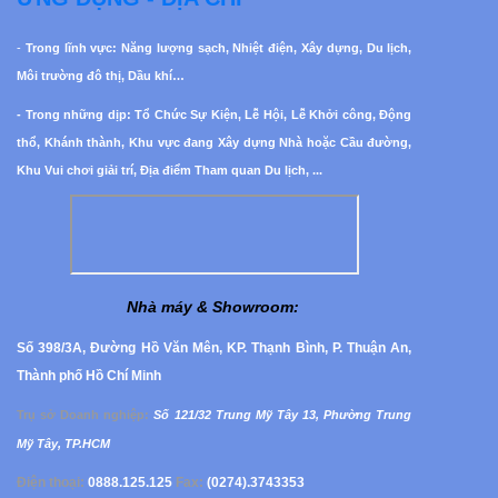
-
Trong lĩnh vực: Năng lượng sạch, Nhiệt điện, Xây dựng, Du lịch,
Môi trường đô thị, Dầu khí…
- Trong những dịp: Tổ Chức Sự Kiện, Lễ Hội, Lễ Khởi công, Động
thổ, Khánh thành, Khu vực đang Xây dựng Nhà hoặc Cầu đường,
Khu Vui chơi giải trí, Địa điểm Tham quan Du lịch, ...
Nhà máy & Showroom
:
Số 398/3A, Đường Hồ Văn Mên, KP. Thạnh Bình, P. Thuận An,
Thành phố Hồ Chí Minh
Trụ sở Doanh nghiệp
:
Số 121/32 Trung Mỹ Tây 13, Phường
Trung
Mỹ Tây, TP.HCM
Điện thoại:
0888.125.125
Fax:
(0274).3743353