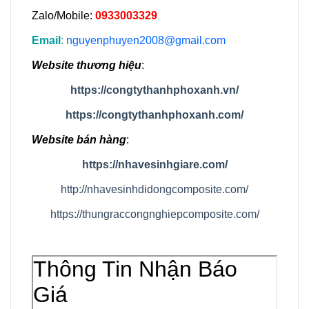
Zalo/Mobile:
0933003329
Email
:
nguyenphuyen2008@gmail.com
Website thương hiệu
:
https://congtythanhphoxanh.vn/
https://congtythanhphoxanh.com/
Website bán hàng
:
https://nhavesinhgiare.com/
http://nhavesinhdidongcomposite.com/
https://thungraccongnghiepcomposite.com/