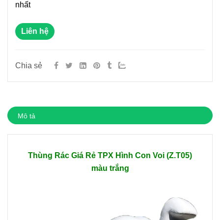
nhất
Liên hệ
Chia sẻ
Mô tả
Thùng Rác Giá Rẻ TPX Hình Con Voi (Z.T05)
màu trắng