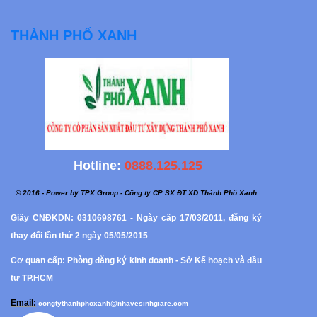
THÀNH PHỐ XANH
Hotline:
0888.125.125
© 2016 - Power by TPX Group - Công ty CP SX ĐT XD Thành Phố Xanh
Giấy CNĐKDN: 0310698761 - Ngày cấp 17/03/2011, đăng ký
thay đổi lần thứ 2 ngày 05/05/2015
Cơ quan cấp: Phòng đăng ký kinh doanh - Sở Kế hoạch và đầu
tư TP.HCM
Email:
congtythanhphoxanh@nhavesinhgiare.com