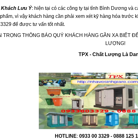
Nhà Vệ Sinh Di Độ
 Khách Lưu Ý
: hiện tại có các công ty tại tỉnh Bình Dương và
Bao Nhiêu? O933
04/11/2016 09:0
 phẩm, vì vậy khách hàng cần phải xem xét kỹ hàng hóa trước 
3329 để được tư vấn tốt nhất.
 TRỌNG THÔNG BÁO QUÝ KHÁCH HÀNG GẦN XA BIẾT ĐỂ
LƯỢNG!
TPX - Chất Lượng Là Da
Nhà Vệ Sinh Công Cộng
Nhà Vệ Sinh Công
90.000.000đ
90.000.000đ
HOTLINE
:
0933 00 3329 - 0888 125 