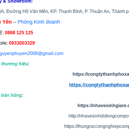
y & Showroom:
3A, Đường Hồ Văn Mên, KP. Thạnh Bình, P. Thuận An, Thành 
ú Yên
–
Phòng Kinh doanh
E:
0888 125 125
bile:
0933003329
guyenphuyen2008@gmail.com
 thương hiệu
:
https://congtythanhphoxa
https://congtythanhphoxa
 bán hàng
:
https://nhavesinhgiare
http://nhavesinhdidongcompo
https://thungraccongnghiepcom