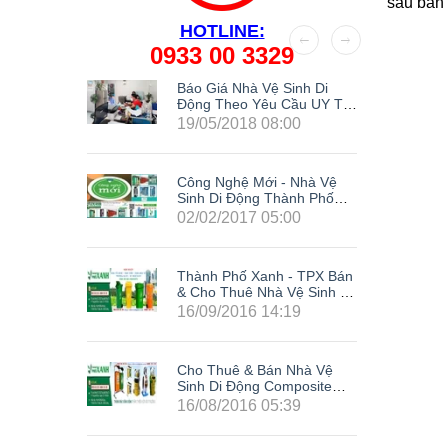
sau bán
HOTLINE:
0933 00 3329
Kế Nhà
Báo Giá Nhà Vệ Sinh Di
g
Động Theo Yêu Cầu UY TÍN
Nhất Hiện Nay
19/05/2018 08:00
Công Nghệ Mới - Nhà Vệ
Sinh Di Động Thành Phố
Xanh
02/02/2017 05:00
Thành Phố Xanh - TPX Bán
& Cho Thuê Nhà Vệ Sinh Di
Động Giá Rẻ Composite Tại
16/09/2016 14:19
63 Tỉnh Thành Trong Cả
Nước: Hà Nội, Hải Phòng,
Hồ Chí Minh, Đà Nẵng, Cần
Cho Thuê & Bán Nhà Vệ
Thơ, Bình Dương, Đồng
Sinh Di Động Composite
Nai, Bà Rịa - Vũng Tàu, Tây
Giá Rẻ TPX - Siêu Khuyến
Ninh, Bình Phước, Lâm
16/08/2016 05:39
Mãi Cực Sốc
Đồng, Khánh Hòa, Kiên
LH0933003329
Giang,...