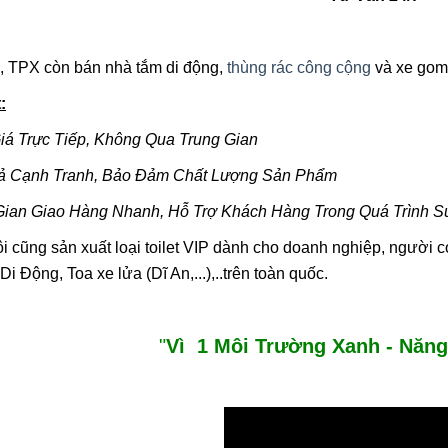
Công Nghệ Mới - Nhà Vệ
Công Nghệ Mới - 
Sinh Di Động Thành Phố
Sinh Di Động Thà
, TPX còn bán nhà tắm di động,
thùng rác công cộng
và xe gom 
Xanh
Xanh
02/02/2017 05:00
02/02/2017 05:0
:
iá Trực Tiếp, Không Qua Trung Gian
Thành Phố Xanh - TPX Bán
Thành Phố Xanh -
& Cho Thuê Nhà Vệ Sinh Di
& Cho Thuê Nhà V
Động Giá Rẻ Composite Tại
Động Giá Rẻ Comp
Cả Cạnh Tranh, Bảo Đảm Chất Lượng Sản Phẩm
16/09/2016 14:19
16/09/2016 14:1
63 Tỉnh Thành Trong Cả
63 Tỉnh Thành Tr
Nước: Hà Nội, Hải Phòng,
Nước: Hà Nội, Hải
 Gian Giao Hàng Nhanh, Hỗ Trợ Khách Hàng Trong Quá Trình S
Hồ Chí Minh, Đà Nẵng, Cần
Hồ Chí Minh, Đà 
Thơ, Bình Dương, Đồng
Thơ, Bình Dương,
i cũng sản xuất loại toilet VIP dành cho doanh nghiệp, người
Nai, Bà Rịa - Vũng Tàu, Tây
Nai, Bà Rịa - Vũng
Ninh, Bình Phước, Lâm
Ninh, Bình Phước
Di Động, Toa xe lửa (Dĩ An,...),..trên toàn quốc.
Đồng, Khánh Hòa, Kiên
Đồng, Khánh Hòa,
Giang,...
Giang,...
"
Vì 1 Môi Trường Xanh - Năn