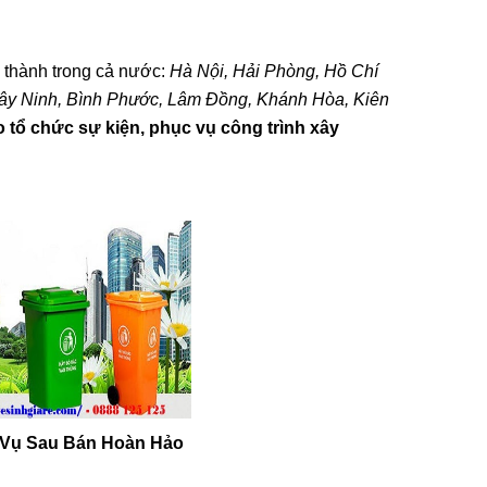
 thành trong cả nước:
Hà Nội, Hải Phòng, Hồ Chí
ng Giá
p Vệ Sinh
Tây Ninh, Bình Phước, Lâm Đồng, Khánh Hòa, Kiên
o Mọi
 tổ chức sự kiện, phục vụ công trình xây
omposite
00đ
-20%
nh Di
h Vụ Sau Bán Hoàn Hảo
ầu UY TÍN
0