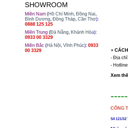
SHOWROOM
Miền Nam
(
Hồ Chí Minh
,
Đồng Nai
,
Bình Dương
,
Đồng Tháp
,
Cần Thơ
):
0888 125 125
Miền Trung
(
Đà Nẵng
,
Khánh Hòa
):
0933 00 3329
Miền Bắc
(
Hà Nội
,
Vĩnh Phúc
):
0933
⋆
CÁCH
00 3329
- Địa ch
- Hotlin
Xem thê
-----
CÔNG T
Số 121/32 