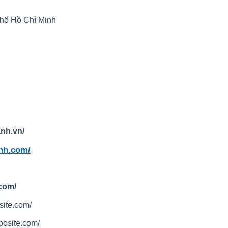
phố Hồ Chí Minh
nh.vn/
nh.com/
.com/
site.com/
posite.com/