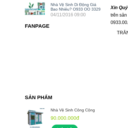
Nhà Vệ Sinh Di Động Giá
Xin Quý
Bao Nhiêu? O933 OO 3329
04/11/2016 09:00
trên sản
0933.00.
FANPAGE
TRÂN
SẢN PHẨM
 Cộng
Nhà Vệ Sinh Công Cộng
90.000.000đ