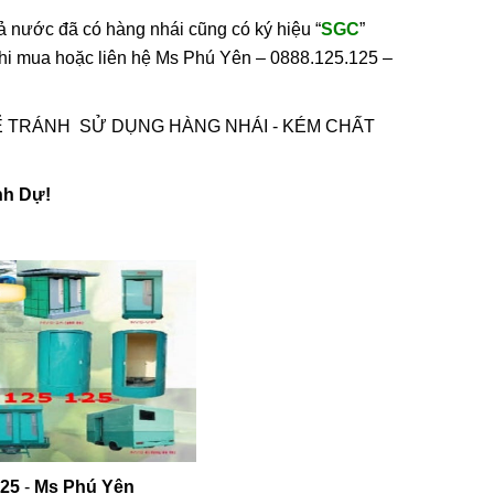
ng Giá
 cả nước đã có hàng nhái cũng có ký hiệu “
SGC
”
 OO 3329
0
khi mua hoặc liên hệ Ms Phú Yên – 0888.125.125 –
 TRÁNH SỬ DỤNG HÀNG NHÁI - KÉM CHẤT
nh Dự!
 Cộng
125
-
Ms Phú Yên