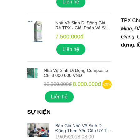
Liên hệ
TPX Ch
ng Giá
Nhà Vệ Sinh Di Động Giá
 Vệ Sinh
Rẻ TPX - Giải Pháp Vệ Sinh
Minh, Đ
o Mọi
Xanh Lý Tưởng Cho Mọi
7.500.000đ
Giang, C
Công Trình
dựng, lễ 
Liên hệ
mposite
Nhà Vệ Sinh Di Động Composite
N
Chỉ 8 000 000 VND
C
00đ
8.000.000đ
10.000.000đ
-20%
-20%
Liên hệ
SỰ KIỆN
nh Di
Báo Giá Nhà Vệ Sinh Di
u UY TÍN
Động Theo Yêu Cầu UY TÍN
Nhất Hiện Nay
0
19/05/2018 08:00