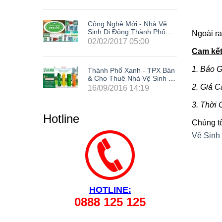
Nhà Vệ
Công Nghệ Mới - Nhà Vệ
h Phố
Sinh Di Động Thành Phố
Ngoài ra
Xanh
0
02/02/2017 05:00
Cam kết
1. Báo G
 TPX Bán
Thành Phố Xanh - TPX Bán
 Sinh Di
& Cho Thuê Nhà Vệ Sinh Di
site Tại
Động Giá Rẻ Composite Tại
2. Giá 
9
16/09/2016 14:19
ng Cả
63 Tỉnh Thành Trong Cả
Phòng,
Nước: Hà Nội, Hải Phòng,
3. Thời
ẵng, Cần
Hồ Chí Minh, Đà Nẵng, Cần
Hotline
 Đồng
Thơ, Bình Dương, Đồng
Chúng tô
 Tàu, Tây
Nai, Bà Rịa - Vũng Tàu, Tây
 Lâm
Ninh, Bình Phước, Lâm
Vệ Sinh
Kiên
Đồng, Khánh Hòa, Kiên
Giang,...
HOTLINE:
0888 125 125