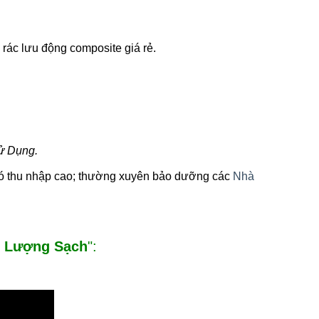
Nhà Vệ
nh Phố
rác lưu động composite giá rẻ.
0
 TPX Bán
ệ Sinh Di
osite Tại
9
ong Cả
 Phòng,
ử Dụng.
Nẵng, Cần
 Đồng
 có thu nhập cao; thường xuyên bảo dưỡng các
Nhà
 Tàu, Tây
, Lâm
 Kiên
g Lượng Sạch
":