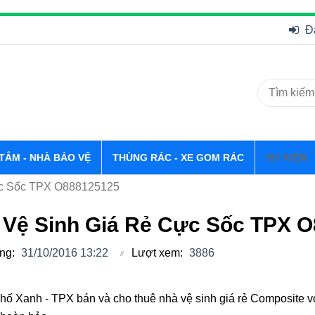
Đ
 TẮM - NHÀ BẢO VỆ
THÙNG RÁC - XE GOM RÁC
SỰ KIỆN
c Sốc TPX O888125125
 Vệ Sinh Giá Rẻ Cực Sốc TPX 
ng:
31/10/2016 13:22
Lượt xem:
3886
ố Xanh - TPX bán và cho thuê nhà vệ sinh giá rẻ Composite với