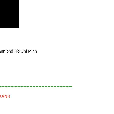
hành phố Hồ Chí Minh
------------------------
 XANH