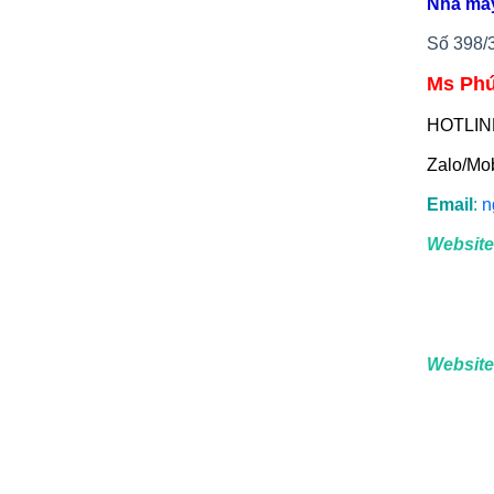
Nhà má
Số 398/
Ms Ph
HOTLIN
Zalo/Mo
Email
:
n
Website
Website