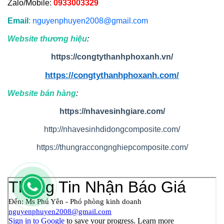
Zalo/Mobile:
0933003329
Email
:
nguyenphuyen2008@gmail.com
Website thương hiệu
:
https://congtythanhphoxanh.vn/
https://congtythanhphoxanh.com/
Website bán hàng
:
https://nhavesinhgiare.com/
http://nhavesinhdidongcomposite.com/
https://thungraccongnghiepcomposite.com/