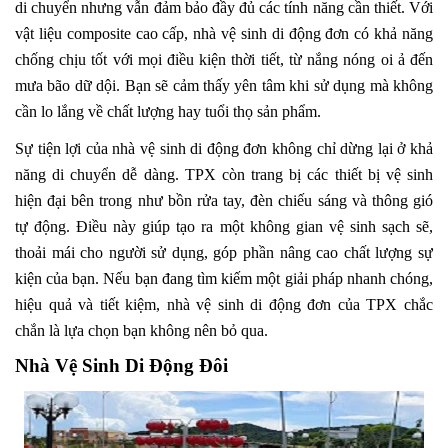
di chuyển nhưng vẫn đảm bảo đầy đủ các tính năng cần thiết. Với
vật liệu composite cao cấp, nhà vệ sinh di động đơn có khả năng
chống chịu tốt với mọi điều kiện thời tiết, từ nắng nóng oi ả đến
mưa bão dữ dội. Bạn sẽ cảm thấy yên tâm khi sử dụng mà không
cần lo lắng về chất lượng hay tuổi thọ sản phẩm.
Sự tiện lợi của nhà vệ sinh di động đơn không chỉ dừng lại ở khả
năng di chuyển dễ dàng. TPX còn trang bị các thiết bị vệ sinh
hiện đại bên trong như bồn rửa tay, đèn chiếu sáng và thông gió
tự động. Điều này giúp tạo ra một không gian vệ sinh sạch sẽ,
thoải mái cho người sử dụng, góp phần nâng cao chất lượng sự
kiện của bạn. Nếu bạn đang tìm kiếm một giải pháp nhanh chóng,
hiệu quả và tiết kiệm, nhà vệ sinh di động đơn của TPX chắc
chắn là lựa chọn bạn không nên bỏ qua.
Nhà Vệ Sinh Di Động Đôi