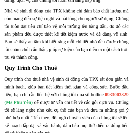
dựng, dịch vụ của chúng tôi luôn sẵn sàng đáp ứng.
Nhà vệ sinh di động của TPX không chỉ đảm bảo chất lượng mà
còn mang đến sự tiện nghi và hài lòng cho người sử dụng. Chúng
tôi luôn đặt tiêu chí bảo vệ môi trường lên hàng đầu, do đó các
sản phẩm đều được thiết kế tiết kiệm nước và dễ dàng vệ sinh.
Bạn sẽ thấy an tâm khi biết rằng mỗi chi tiết nhỏ đều được chúng
tôi chăm chút cẩn thận, giúp sự kiện của bạn diễn ra một cách trơn
tru và thành công.
Quy Trình Cho Thuê
Quy trình cho thuê nhà vệ sinh di động của TPX rất đơn giản và
minh bạch, giúp bạn tiết kiệm thời gian và công sức. Bước đầu
tiên, bạn chỉ cần liên hệ với chúng tôi qua số hotline
0933003329
(Ms Phú Yên)
để được tư vấn chi tiết về các gói dịch vụ. Chúng
tôi sẽ lắng nghe nhu cầu cụ thể của bạn và đưa ra những gợi ý
phù hợp nhất. Tiếp theo, đội ngũ chuyên viên của chúng tôi sẽ lên
kế hoạch lắp đặt và vận hành, đảm bảo mọi thứ diễn ra đúng tiến