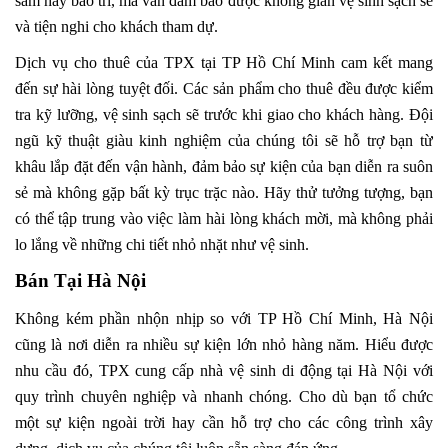
sắm hay bảo trì, mà vẫn đảm bảo được không gian vệ sinh sạch sẽ
và tiện nghi cho khách tham dự.
Dịch vụ cho thuê của TPX tại TP Hồ Chí Minh cam kết mang
đến sự hài lòng tuyệt đối. Các sản phẩm cho thuê đều được kiểm
tra kỹ lưỡng, vệ sinh sạch sẽ trước khi giao cho khách hàng. Đội
ngũ kỹ thuật giàu kinh nghiệm của chúng tôi sẽ hỗ trợ bạn từ
khâu lắp đặt đến vận hành, đảm bảo sự kiện của bạn diễn ra suôn
sẻ mà không gặp bất kỳ trục trặc nào. Hãy thử tưởng tượng, bạn
có thể tập trung vào việc làm hài lòng khách mời, mà không phải
lo lắng về những chi tiết nhỏ nhặt như vệ sinh.
Bán Tại Hà Nội
Không kém phần nhộn nhịp so với TP Hồ Chí Minh, Hà Nội
cũng là nơi diễn ra nhiều sự kiện lớn nhỏ hàng năm. Hiểu được
nhu cầu đó, TPX cung cấp nhà vệ sinh di động tại Hà Nội với
quy trình chuyên nghiệp và nhanh chóng. Cho dù bạn tổ chức
một sự kiện ngoài trời hay cần hỗ trợ cho các công trình xây