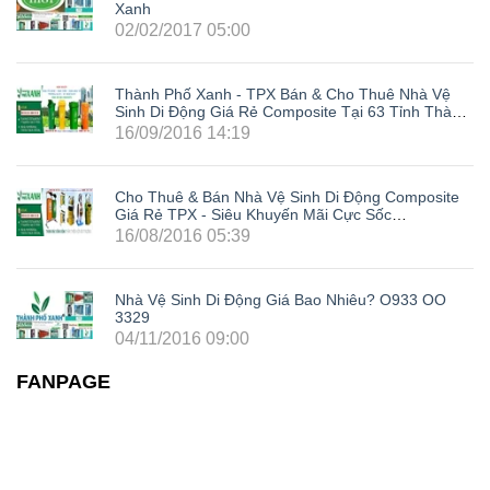
Xanh
02/02/2017 05:00
Thành Phố Xanh - TPX Bán & Cho Thuê Nhà Vệ
Sinh Di Động Giá Rẻ Composite Tại 63 Tỉnh Thành
Trong Cả Nước: Hà Nội, Hải Phòng, Hồ Chí Minh,
16/09/2016 14:19
Đà Nẵng, Cần Thơ, Bình Dương, Đồng Nai, Bà Rịa
- Vũng Tàu, Tây Ninh, Bình Phước, Lâm Đồng,
Khánh Hòa, Kiên Giang,...
Cho Thuê & Bán Nhà Vệ Sinh Di Động Composite
Giá Rẻ TPX - Siêu Khuyến Mãi Cực Sốc
LH0933003329
16/08/2016 05:39
Nhà Vệ Sinh Di Động Giá Bao Nhiêu? O933 OO
3329
04/11/2016 09:00
FANPAGE