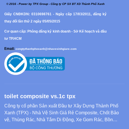
© 2016 - Power by TPX Group - Công ty CP SX ĐT XD Thành Phố Xanh
Giấy CNĐKDN: 0310698761 - Ngày cấp 17/03/2011, đăng ký
thay đổi lần thứ 2 ngày 05/05/2015
Cơ quan cấp: Phòng đăng ký kinh doanh - Sở Kế hoạch và đầu
tư TP.HCM
Email:
congtythanhphoxanh@nhavesinhgiare.com
toilet composite vs.1c tpx
Công ty cổ phần Sản xuất Đầu tư Xây Dựng Thành Phố
Xanh (TPX) - Nhà Vệ Sinh Giá Rẻ Composite, Chốt Bảo
vệ, Thùng Rác, Nhà Tắm Di Động, Xe Gom Rác, Bồn
Composite