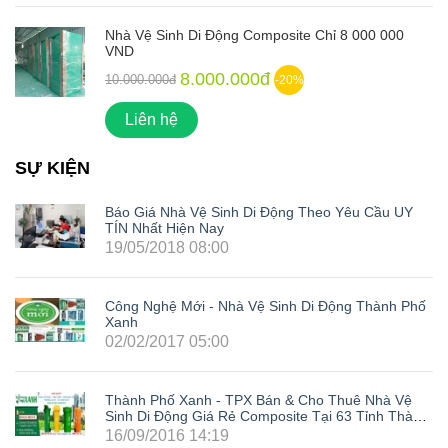
Nhà Vệ Sinh Di Động Composite Chỉ 8 000 000
VND
8.000.000đ
10.000.000đ
-20%
Liên hệ
SỰ KIỆN
Báo Giá Nhà Vệ Sinh Di Động Theo Yêu Cầu UY
TÍN Nhất Hiện Nay
19/05/2018 08:00
Công Nghệ Mới - Nhà Vệ Sinh Di Động Thành Phố
Xanh
02/02/2017 05:00
Thành Phố Xanh - TPX Bán & Cho Thuê Nhà Vệ
Sinh Di Động Giá Rẻ Composite Tại 63 Tỉnh Thành
Trong Cả Nước: Hà Nội, Hải Phòng, Hồ Chí Minh,
16/09/2016 14:19