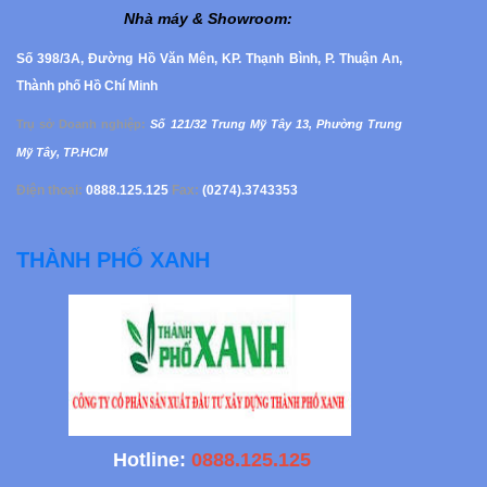
Nhà máy & Showroom
:
Số 398/3A, Đường Hồ Văn Mên, KP. Thạnh Bình, P. Thuận An,
Thành phố Hồ Chí Minh
Trụ sở Doanh nghiệp
:
Số 121/32 Trung Mỹ Tây 13, Phường
Trung
Mỹ Tây, TP.HCM
Điện thoại:
0888.125.125
Fax:
(0274).3743353
THÀNH PHỐ XANH
Hotline:
0888.125.125