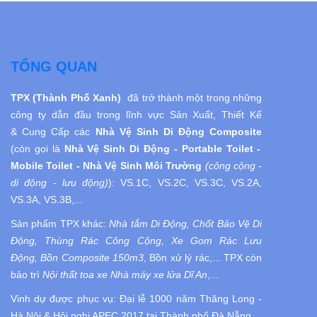
TỔNG QUAN
TPX (Thành Phố Xanh)
đã trở thành một trong những
công ty dẫn đầu trong lĩnh vực Sản Xuất, Thiết Kế
& Cung Cấp các
Nhà Vệ Sinh Di Động
Composite
(còn gọi là
Nhà Vệ Sinh
Di Động
- Portable Toilet -
Mobile Toilet - Nhà Vệ Sinh Môi Trường
(công cộng -
di động - lưu động)
):
VS.1C, VS.2C, VS.3C, VS.2A,
VS.3A, VS.3B,...
Sản phẩm TPX khác:
Nhà tắm Di Động, Chốt Bảo Vệ Di
Động, Thùng Rác Công Cộng, Xe Gom Rác Lưu
Động, Bồn Composite 150m3
, Bồn xử lý rác,... TPX còn
bảo trì
Nội thất toa xe Nhà máy xe lửa Dĩ An
,...
Vinh dự được phục vụ:
Đại lễ 1000 năm Thăng Long -
Hà Nội
& Hội nghị APEC 2017 tại Thành phố Đà Nẵng.