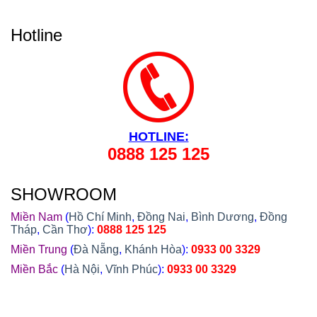
Đà Nẵng, Cần Thơ, Bình Dương, Đồng Nai, Bà Rịa
- Vũng Tàu, Tây Ninh, Bình Phước, Lâm Đồng,
Khánh Hòa, Kiên Giang,...
Hotline
HOTLINE:
0888 125 125
SHOWROOM
Miền Nam
(
Hồ Chí Minh
,
Đồng Nai
,
Bình Dương
,
Đồng
Tháp
,
Cần Thơ
):
0888 125 125
Miền Trung
(
Đà Nẵng
,
Khánh Hòa
):
0933 00 3329
Miền Bắc
(
Hà Nội
,
Vĩnh Phúc
):
0933 00 3329