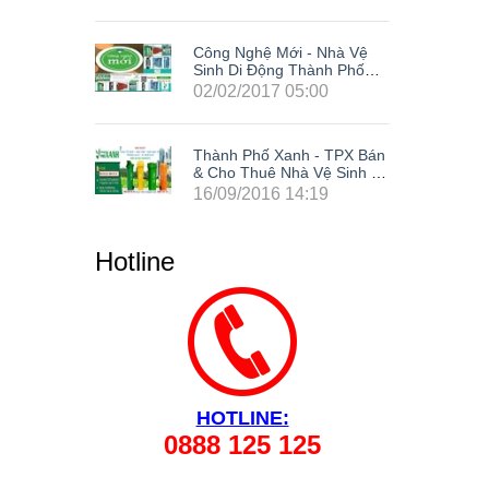
Nhà Vệ
Công Nghệ Mới - Nhà Vệ
h Phố
Sinh Di Động Thành Phố
Xanh
0
02/02/2017 05:00
 TPX Bán
Thành Phố Xanh - TPX Bán
 Sinh Di
& Cho Thuê Nhà Vệ Sinh Di
site Tại
Động Giá Rẻ Composite Tại
9
16/09/2016 14:19
ng Cả
63 Tỉnh Thành Trong Cả
Phòng,
Nước: Hà Nội, Hải Phòng,
ẵng, Cần
Hồ Chí Minh, Đà Nẵng, Cần
Hotline
 Đồng
Thơ, Bình Dương, Đồng
 Tàu, Tây
Nai, Bà Rịa - Vũng Tàu, Tây
 Lâm
Ninh, Bình Phước, Lâm
Kiên
Đồng, Khánh Hòa, Kiên
Giang,...
HOTLINE:
0888 125 125