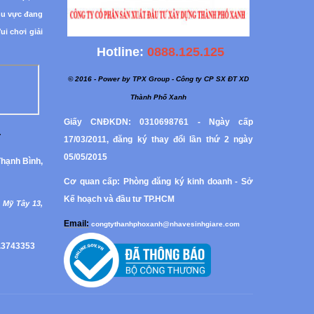
hu vực đang
i chơi giải
Hotline:
0888.125.125
© 2016 - Power by TPX Group - Công ty CP SX ĐT XD
Thành Phố Xanh
Giấy CNĐKDN: 0310698761 - Ngày cấp
:
17/03/2011, đăng ký thay đổi lần thứ 2 ngày
05/05/2015
hạnh Bình,
Cơ quan cấp: Phòng đăng ký kinh doanh - Sở
Kế hoạch và đầu tư TP.HCM
 Mỹ Tây 13,
Email:
congtythanhphoxanh@nhavesinhgiare.com
.3743353