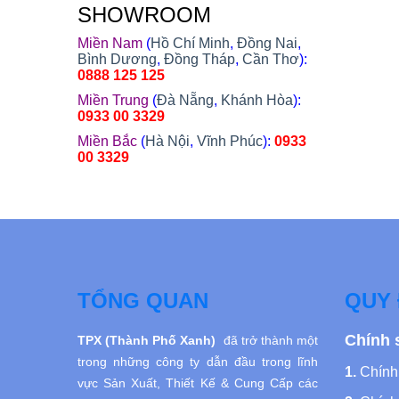
SHOWROOM
Miền Nam
(
Hồ Chí Minh
,
Đồng Nai
,
Bình Dương
,
Đồng Tháp
,
Cần Thơ
):
0888 125 125
Miền Trung
(
Đà Nẵng
,
Khánh Hòa
):
0933 00 3329
Miền Bắc
(
Hà Nội
,
Vĩnh Phúc
):
0933
00 3329
TỔNG QUAN
QUY 
Chính 
TPX (Thành Phố Xanh)
đã trở thành một
trong những công ty dẫn đầu trong lĩnh
1.
Chính 
vực Sản Xuất, Thiết Kế
& Cung Cấp các