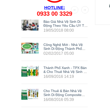
HOTLINE:
0933 00 3329
Kế Nhà
Báo Giá Nhà Vệ Sinh Di
g
Động Theo Yêu Cầu UY TÍN
Nhất Hiện Nay
19/05/2018 08:00
Công Nghệ Mới - Nhà Vệ
Sinh Di Động Thành Phố
Xanh
02/02/2017 05:00
Thành Phố Xanh - TPX Bán
& Cho Thuê Nhà Vệ Sinh Di
Động Giá Rẻ Composite Tại
16/09/2016 14:19
63 Tỉnh Thành Trong Cả
Nước: Hà Nội, Hải Phòng,
Hồ Chí Minh, Đà Nẵng, Cần
Cho Thuê & Bán Nhà Vệ
Thơ, Bình Dương, Đồng
Sinh Di Động Composite
Nai, Bà Rịa - Vũng Tàu, Tây
Giá Rẻ TPX - Siêu Khuyến
Ninh, Bình Phước, Lâm
16/08/2016 05:39
Mãi Cực Sốc
Đồng, Khánh Hòa, Kiên
LH0933003329
Giang,...