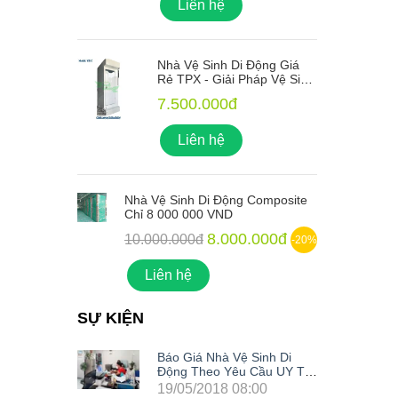
Liên hệ
ng Giá
Nhà Vệ Sinh Di Động Giá
 Vệ Sinh
Rẻ TPX - Giải Pháp Vệ Sinh
o Mọi
Xanh Lý Tưởng Cho Mọi
7.500.000đ
Công Trình
Liên hệ
mposite
Nhà Vệ Sinh Di Động Composite
N
Chỉ 8 000 000 VND
C
00đ
8.000.000đ
10.000.000đ
-20%
-20%
Liên hệ
SỰ KIỆN
nh Di
Báo Giá Nhà Vệ Sinh Di
u UY TÍN
Động Theo Yêu Cầu UY TÍN
Nhất Hiện Nay
0
19/05/2018 08:00