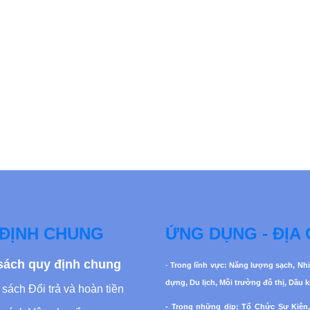
ĐỊNH CHUNG
ỨNG DỤNG - ĐỊA 
sách quy định chung
-
Trong lĩnh vực: Năng lượng sạch, Nhi
dựng, Du lịch, Môi trường đô thị, Dầu 
sách Đổi trả và hoàn tiền
- Trong những dịp: Tổ Chức Sự Kiện,