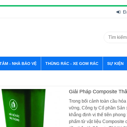
Đ
 TẮM - NHÀ BẢO VỆ
THÙNG RÁC - XE GOM RÁC
SỰ KIỆN
Giải Pháp Composite Th
Phố Xanh TPX
Trong bối cảnh toàn cầu hóa
vững, Công ty Cổ phần Sản 
khẳng định vị thế tiên phong 
phẩm từ vật liệu Composite 