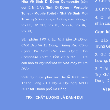
2.
Chính
Nhà Vệ Sinh Di Động
Composite
(còn
gọi là
Nhà Vệ Sinh
Di Động
- Portable
3.
Chính
Toilet - Mobile Toilet - Nhà Vệ Sinh Môi
4.
Chín
Trường
(công cộng - di động - lưu động)
):
nhân củ
VS.1C, VS.2C, VS.3C, VS.2A, VS.3A,
VS.3B,...
Cam kế
Sản phẩm TPX khác:
Nhà tắm Di Động,
1. Báo 
Chốt Bảo Vệ Di Động, Thùng Rác Công
Trung Gi
Cộng, Xe Gom Rác Lưu Động, Bồn
2. Giá 
Composite 150m3
, Bồn xử lý rác,... TPX
Lượng, 
còn bảo trì
Nội thất toa xe Nhà máy xe lửa
3. Thời
Dĩ An
,...
Trợ Khá
Vinh dự được phục vụ:
Đại lễ 1000 năm
Dụng, D
Thăng Long - Hà Nội
& Hội nghị APEC
"Vì 
2017 tại Thành phố Đà Nẵng.
TPX - CHẤT LƯỢNG LÀ DANH DỰ!