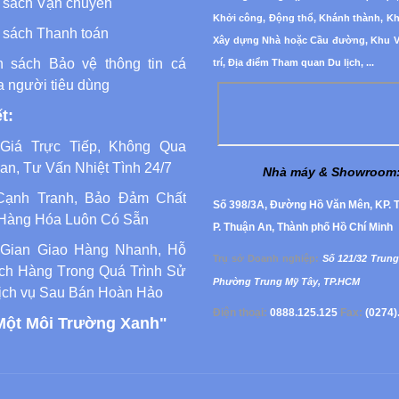
 sách Vận chuyển
Khởi công, Động thổ, Khánh thành, K
 sách Thanh toán
Xây dựng Nhà hoặc Cầu đường, Khu Vu
h sách Bảo vệ thông tin cá
trí, Địa điểm Tham quan Du lịch, ...
a người tiêu dùng
t:
Giá Trực Tiếp, Không Qua
an, Tư Vấn Nhiệt Tình 24/7
Nhà máy & Showroom
Cạnh Tranh, Bảo Đảm Chất
Số 398/3A, Đường Hồ Văn Mên, KP. T
Hàng Hóa Luôn Có Sẵn
P. Thuận An, Thành phố Hồ Chí Minh
 Gian Giao Hàng Nhanh, Hỗ
Trụ sở Doanh nghiệp
:
Số 121/32 Trung
ch Hàng Trong Quá Trình Sử
Phường
Trung Mỹ Tây, TP.HCM
ịch vụ Sau Bán Hoàn Hảo
Điện thoại:
0888.125.125
Fax:
(0274)
Một Môi Trường Xanh"