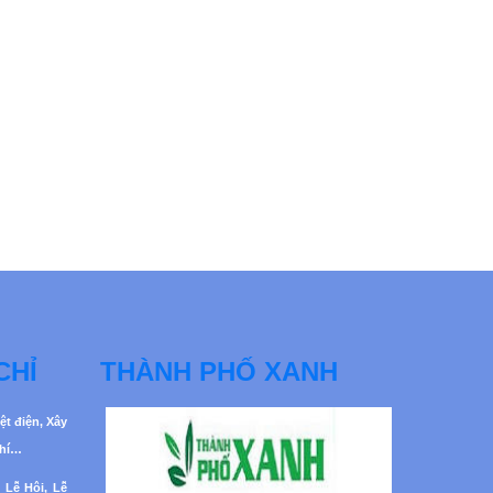
CHỈ
THÀNH PHỐ XANH
ệt điện, Xây
khí…
 Lễ Hội, Lễ