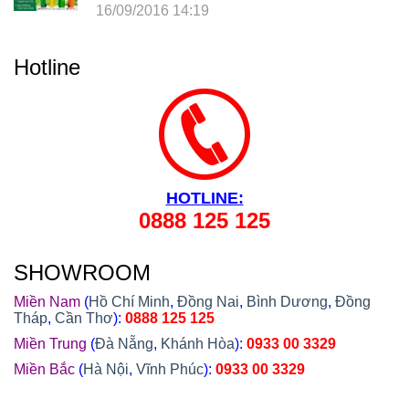
Trong Cả Nước: Hà Nội, Hải Phòng, Hồ Chí Minh,
16/09/2016 14:19
Đà Nẵng, Cần Thơ, Bình Dương, Đồng Nai, Bà Rịa
- Vũng Tàu, Tây Ninh, Bình Phước, Lâm Đồng,
Khánh Hòa, Kiên Giang,...
Hotline
HOTLINE:
0888 125 125
SHOWROOM
Miền Nam
(
Hồ Chí Minh
,
Đồng Nai
,
Bình Dương
,
Đồng
Tháp
,
Cần Thơ
):
0888 125 125
Miền Trung
(
Đà Nẵng
,
Khánh Hòa
):
0933 00 3329
Miền Bắc
(
Hà Nội
,
Vĩnh Phúc
):
0933 00 3329