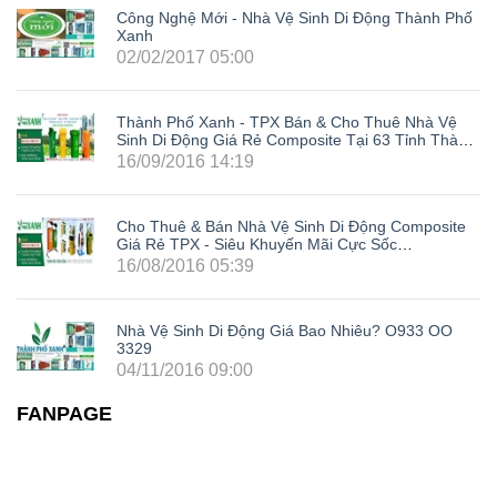
Công Nghệ Mới - Nhà Vệ Sinh Di Động Thành Phố
Xanh
02/02/2017 05:00
Thành Phố Xanh - TPX Bán & Cho Thuê Nhà Vệ
Sinh Di Động Giá Rẻ Composite Tại 63 Tỉnh Thành
Trong Cả Nước: Hà Nội, Hải Phòng, Hồ Chí Minh,
16/09/2016 14:19
Đà Nẵng, Cần Thơ, Bình Dương, Đồng Nai, Bà Rịa
- Vũng Tàu, Tây Ninh, Bình Phước, Lâm Đồng,
Khánh Hòa, Kiên Giang,...
Cho Thuê & Bán Nhà Vệ Sinh Di Động Composite
Giá Rẻ TPX - Siêu Khuyến Mãi Cực Sốc
LH0933003329
16/08/2016 05:39
Nhà Vệ Sinh Di Động Giá Bao Nhiêu? O933 OO
3329
04/11/2016 09:00
FANPAGE