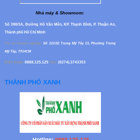
Nhà máy & Showroom
:
Số 398/3A, Đường Hồ Văn Mên, KP. Thạnh Bình, P. Thuận An,
Thành phố Hồ Chí Minh
Trụ sở Doanh nghiệp
:
Số 121/32 Trung Mỹ Tây 13, Phường
Trung
Mỹ Tây, TP.HCM
Điện thoại:
0888.125.125
Fax:
(0274).3743353
THÀNH PHỐ XANH
Hotline:
0888.125.125