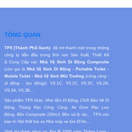
TỔNG QUAN
TPX (Thành Phố Xanh)
đã trở thành một trong những
công ty dẫn đầu trong lĩnh vực Sản Xuất, Thiết Kế
& Cung Cấp các
Nhà Vệ Sinh Di Động
Composite
(còn gọi là
Nhà Vệ Sinh
Di Động
- Portable Toilet -
Mobile Toilet - Nhà Vệ Sinh Môi Trường
(công cộng -
di động - lưu động)
):
VS.1C, VS.2C, VS.3C, VS.2A,
VS.3A, VS.3B,...
Sản phẩm TPX khác:
Nhà tắm Di Động, Chốt Bảo Vệ Di
Động, Thùng Rác Công Cộng, Xe Gom Rác Lưu
Động, Bồn Composite 150m3
, Bồn xử lý rác,... TPX còn
bảo trì
Nội thất toa xe Nhà máy xe lửa Dĩ An
,...
Vinh dự được phục vụ:
Đại lễ 1000 năm Thăng Long -