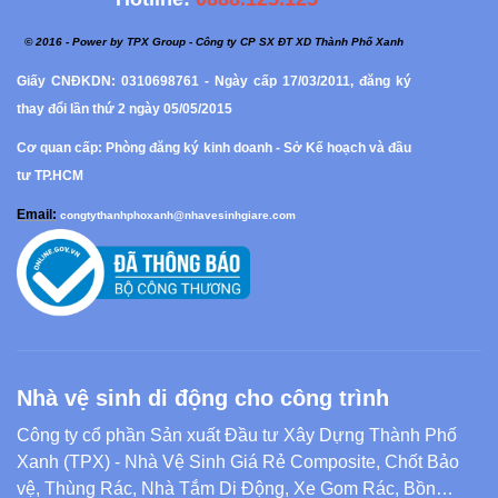
© 2016 - Power by TPX Group - Công ty CP SX ĐT XD Thành Phố Xanh
Giấy CNĐKDN: 0310698761 - Ngày cấp 17/03/2011, đăng ký
thay đổi lần thứ 2 ngày 05/05/2015
Cơ quan cấp: Phòng đăng ký kinh doanh - Sở Kế hoạch và đầu
tư TP.HCM
Email:
congtythanhphoxanh@nhavesinhgiare.com
Nhà vệ sinh di động cho công trình
Công ty cổ phần Sản xuất Đầu tư Xây Dựng Thành Phố
Xanh (TPX) - Nhà Vệ Sinh Giá Rẻ Composite, Chốt Bảo
vệ, Thùng Rác, Nhà Tắm Di Động, Xe Gom Rác, Bồn