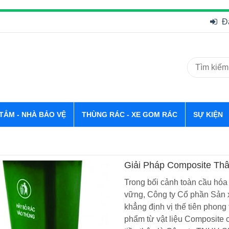
Đ
 TẮM - NHÀ BẢO VỆ
THÙNG RÁC - XE GOM RÁC
SỰ KIỆN
Giải Pháp Composite Th
Phố Xanh TPX
Trong bối cảnh toàn cầu hóa
vững, Công ty Cổ phần Sản 
khẳng định vị thế tiên phong 
phẩm từ vật liệu Composite 