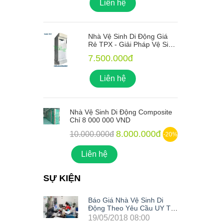
Liên hệ
ng Giá
Nhà Vệ Sinh Di Động Giá
 Vệ Sinh
Rẻ TPX - Giải Pháp Vệ Sinh
o Mọi
Xanh Lý Tưởng Cho Mọi
7.500.000đ
Công Trình
Liên hệ
mposite
Nhà Vệ Sinh Di Động Composite
N
Chỉ 8 000 000 VND
C
00đ
8.000.000đ
10.000.000đ
-20%
-20%
Liên hệ
SỰ KIỆN
nh Di
Báo Giá Nhà Vệ Sinh Di
u UY TÍN
Động Theo Yêu Cầu UY TÍN
Nhất Hiện Nay
0
19/05/2018 08:00