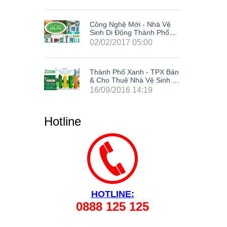
Nhà Vệ
Công Nghệ Mới - Nhà Vệ
h Phố
Sinh Di Động Thành Phố
Xanh
0
02/02/2017 05:00
 TPX Bán
Thành Phố Xanh - TPX Bán
 Sinh Di
& Cho Thuê Nhà Vệ Sinh Di
site Tại
Động Giá Rẻ Composite Tại
9
16/09/2016 14:19
ng Cả
63 Tỉnh Thành Trong Cả
Phòng,
Nước: Hà Nội, Hải Phòng,
ẵng, Cần
Hồ Chí Minh, Đà Nẵng, Cần
Hotline
 Đồng
Thơ, Bình Dương, Đồng
 Tàu, Tây
Nai, Bà Rịa - Vũng Tàu, Tây
 Lâm
Ninh, Bình Phước, Lâm
Kiên
Đồng, Khánh Hòa, Kiên
Giang,...
HOTLINE:
0888 125 125