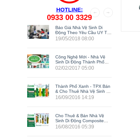
HOTLINE:
0933 00 3329
Kế Nhà
Báo Giá Nhà Vệ Sinh Di
g
Động Theo Yêu Cầu UY TÍN
Nhất Hiện Nay
19/05/2018 08:00
Công Nghệ Mới - Nhà Vệ
Sinh Di Động Thành Phố
Xanh
02/02/2017 05:00
Thành Phố Xanh - TPX Bán
& Cho Thuê Nhà Vệ Sinh Di
Động Giá Rẻ Composite Tại
16/09/2016 14:19
63 Tỉnh Thành Trong Cả
Nước: Hà Nội, Hải Phòng,
Hồ Chí Minh, Đà Nẵng, Cần
Cho Thuê & Bán Nhà Vệ
Thơ, Bình Dương, Đồng
Sinh Di Động Composite
Nai, Bà Rịa - Vũng Tàu, Tây
Giá Rẻ TPX - Siêu Khuyến
Ninh, Bình Phước, Lâm
16/08/2016 05:39
Mãi Cực Sốc
Đồng, Khánh Hòa, Kiên
LH0933003329
Giang,...