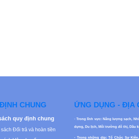
ĐỊNH CHUNG
ỨNG DỤNG - ĐỊA 
sách quy định chung
-
Trong lĩnh vực: Năng lượng sạch, Nhi
dựng, Du lịch, Môi trường đô thị, Dầu 
sách Đổi trả và hoàn tiền
- Trong những dịp: Tổ Chức Sự Kiện,