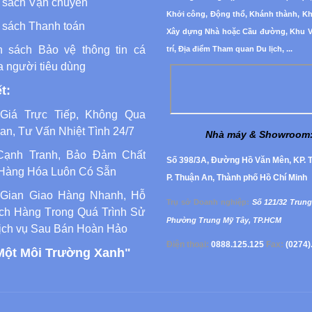
 sách Vận chuyển
Khởi công, Động thổ, Khánh thành, K
 sách Thanh toán
Xây dựng Nhà hoặc Cầu đường, Khu Vu
h sách Bảo vệ thông tin cá
trí, Địa điểm Tham quan Du lịch, ...
a người tiêu dùng
t:
Giá Trực Tiếp, Không Qua
an, Tư Vấn Nhiệt Tình 24/7
Nhà máy & Showroom
Cạnh Tranh, Bảo Đảm Chất
Số 398/3A, Đường Hồ Văn Mên, KP. T
Hàng Hóa Luôn Có Sẵn
P. Thuận An, Thành phố Hồ Chí Minh
 Gian Giao Hàng Nhanh, Hỗ
Trụ sở Doanh nghiệp
:
Số 121/32 Trung
ch Hàng Trong Quá Trình Sử
Phường
Trung Mỹ Tây, TP.HCM
ịch vụ Sau Bán Hoàn Hảo
Điện thoại:
0888.125.125
Fax:
(0274)
Một Môi Trường Xanh"