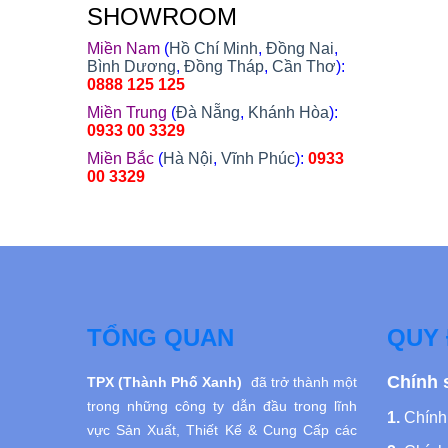
SHOWROOM
Miền Nam
(
Hồ Chí Minh
,
Đồng Nai
,
Bình Dương
,
Đồng Tháp
,
Cần Thơ
):
0888 125 125
Miền Trung
(
Đà Nẵng
,
Khánh Hòa
):
0933 00 3329
Miền Bắc
(
Hà Nội
,
Vĩnh Phúc
):
0933
00 3329
TỔNG QUAN
QUY 
Chính 
TPX (Thành Phố Xanh)
đã trở thành một
trong những công ty dẫn đầu trong lĩnh
1.
Chính 
vực Sản Xuất, Thiết Kế
& Cung Cấp các