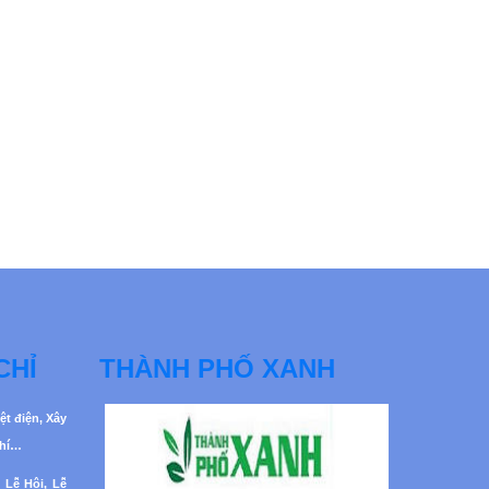
CHỈ
THÀNH PHỐ XANH
ệt điện, Xây
khí…
 Lễ Hội, Lễ