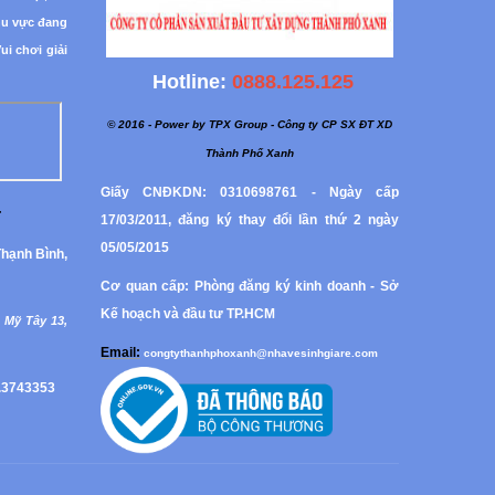
hu vực đang
i chơi giải
Hotline:
0888.125.125
© 2016 - Power by TPX Group - Công ty CP SX ĐT XD
Thành Phố Xanh
Giấy CNĐKDN: 0310698761 - Ngày cấp
:
17/03/2011, đăng ký thay đổi lần thứ 2 ngày
05/05/2015
hạnh Bình,
Cơ quan cấp: Phòng đăng ký kinh doanh - Sở
Kế hoạch và đầu tư TP.HCM
 Mỹ Tây 13,
Email:
congtythanhphoxanh@nhavesinhgiare.com
.3743353