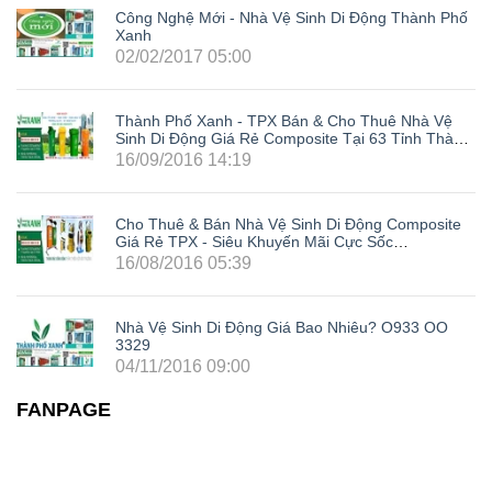
Công Nghệ Mới - Nhà Vệ Sinh Di Động Thành Phố
Xanh
02/02/2017 05:00
Thành Phố Xanh - TPX Bán & Cho Thuê Nhà Vệ
Sinh Di Động Giá Rẻ Composite Tại 63 Tỉnh Thành
Trong Cả Nước: Hà Nội, Hải Phòng, Hồ Chí Minh,
16/09/2016 14:19
Đà Nẵng, Cần Thơ, Bình Dương, Đồng Nai, Bà Rịa
- Vũng Tàu, Tây Ninh, Bình Phước, Lâm Đồng,
Khánh Hòa, Kiên Giang,...
Cho Thuê & Bán Nhà Vệ Sinh Di Động Composite
Giá Rẻ TPX - Siêu Khuyến Mãi Cực Sốc
LH0933003329
16/08/2016 05:39
Nhà Vệ Sinh Di Động Giá Bao Nhiêu? O933 OO
3329
04/11/2016 09:00
FANPAGE