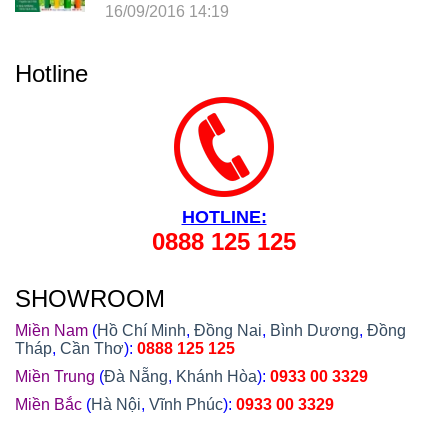
Trong Cả Nước: Hà Nội, Hải Phòng, Hồ Chí Minh,
16/09/2016 14:19
Đà Nẵng, Cần Thơ, Bình Dương, Đồng Nai, Bà Rịa
- Vũng Tàu, Tây Ninh, Bình Phước, Lâm Đồng,
Khánh Hòa, Kiên Giang,...
Hotline
HOTLINE:
0888 125 125
SHOWROOM
Miền Nam
(
Hồ Chí Minh
,
Đồng Nai
,
Bình Dương
,
Đồng
Tháp
,
Cần Thơ
):
0888 125 125
Miền Trung
(
Đà Nẵng
,
Khánh Hòa
):
0933 00 3329
Miền Bắc
(
Hà Nội
,
Vĩnh Phúc
):
0933 00 3329