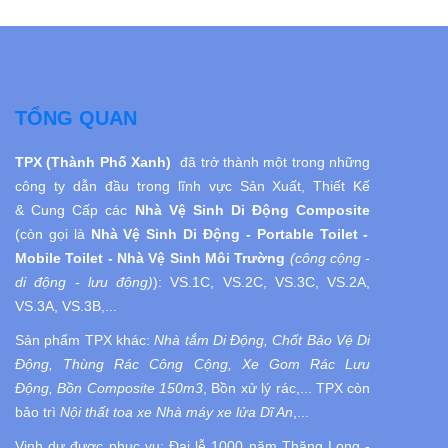
TỔNG QUAN
TPX (Thành Phố Xanh)
đã trở thành một trong những
công ty dẫn đầu trong lĩnh vực Sản Xuất, Thiết Kế
& Cung Cấp các
Nhà Vệ Sinh Di Động
Composite
(còn gọi là
Nhà Vệ Sinh
Di Động
- Portable Toilet -
Mobile Toilet - Nhà Vệ Sinh Môi Trường
(công cộng -
di động - lưu động)
):
VS.1C, VS.2C, VS.3C, VS.2A,
VS.3A, VS.3B,...
Sản phẩm TPX khác:
Nhà tắm Di Động, Chốt Bảo Vệ Di
Động, Thùng Rác Công Cộng, Xe Gom Rác Lưu
Động, Bồn Composite 150m3
, Bồn xử lý rác,... TPX còn
bảo trì
Nội thất toa xe Nhà máy xe lửa Dĩ An
,...
Vinh dự được phục vụ:
Đại lễ 1000 năm Thăng Long -