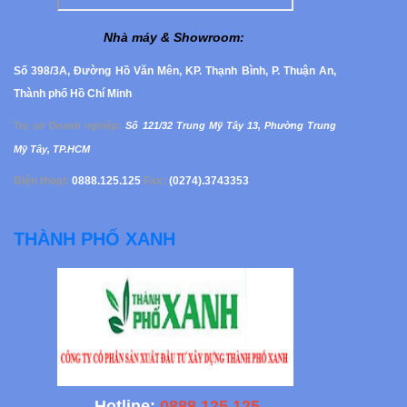
Nhà máy & Showroom
:
Số 398/3A, Đường Hồ Văn Mên, KP. Thạnh Bình, P. Thuận An,
Thành phố Hồ Chí Minh
Trụ sở Doanh nghiệp
:
Số 121/32 Trung Mỹ Tây 13, Phường
Trung
Mỹ Tây, TP.HCM
Điện thoại:
0888.125.125
Fax:
(0274).3743353
THÀNH PHỐ XANH
Hotline:
0888.125.125