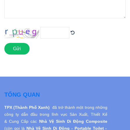
Gửi
TỔNG QUAN
TPX (Thành Phố Xanh)
đã trở thành một trong những
công ty dẫn đầu trong lĩnh vực Sản Xuất, Thiết Kế
& Cung Cấp các
Nhà Vệ Sinh Di Động
Composite
(còn gọi là
Nhà Vệ Sinh
Di Động
- Portable Toilet -