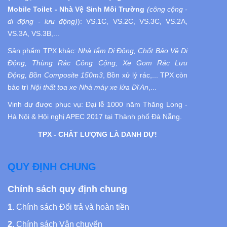
Mobile Toilet - Nhà Vệ Sinh Môi Trường
(công cộng -
di động - lưu động)
):
VS.1C, VS.2C, VS.3C, VS.2A,
VS.3A, VS.3B,...
Sản phẩm TPX khác:
Nhà tắm Di Động, Chốt Bảo Vệ Di
Động, Thùng Rác Công Cộng, Xe Gom Rác Lưu
Động, Bồn Composite 150m3
, Bồn xử lý rác,... TPX còn
bảo trì
Nội thất toa xe Nhà máy xe lửa Dĩ An
,...
Vinh dự được phục vụ:
Đại lễ 1000 năm Thăng Long -
Hà Nội
& Hội nghị APEC 2017 tại Thành phố Đà Nẵng.
TPX - CHẤT LƯỢNG LÀ DANH DỰ!
QUY ĐỊNH CHUNG
Chính sách quy định chung
1.
Chính sách Đổi trả và hoàn tiền
2.
Chính sách Vận chuyển