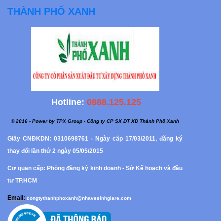
THÀNH PHỐ XANH
Hotline:
0888.125.125
© 2016 - Power by TPX Group - Công ty CP SX ĐT XD Thành Phố Xanh
Giấy CNĐKDN: 0310698761 - Ngày cấp 17/03/2011, đăng ký
thay đổi lần thứ 2 ngày 05/05/2015
Cơ quan cấp: Phòng đăng ký kinh doanh - Sở Kế hoạch và đầu
tư TP.HCM
Email:
congtythanhphoxanh@nhavesinhgiare.com