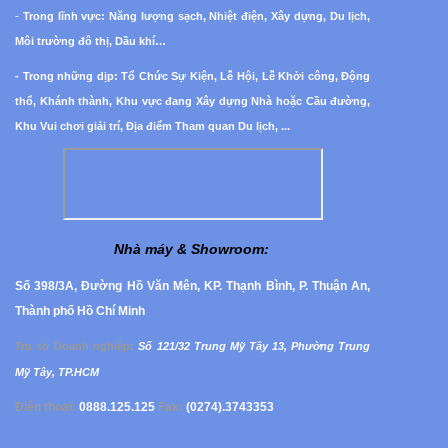
-
Trong lĩnh vực: Năng lượng sạch, Nhiệt điện, Xây dựng, Du lịch,
Môi trường đô thị, Dầu khí…
- Trong những dịp: Tổ Chức Sự Kiện, Lễ Hội, Lễ Khởi công, Động
thổ, Khánh thành, Khu vực đang Xây dựng Nhà hoặc Cầu đường,
Khu Vui chơi giải trí, Địa điểm Tham quan Du lịch, ...
Nhà máy & Showroom
:
Số 398/3A, Đường Hồ Văn Mên, KP. Thạnh Bình, P. Thuận An,
Thành phố Hồ Chí Minh
Trụ sở Doanh nghiệp
:
Số 121/32 Trung Mỹ Tây 13, Phường
Trung
Mỹ Tây, TP.HCM
Điện thoại:
0888.125.125
Fax:
(0274).3743353